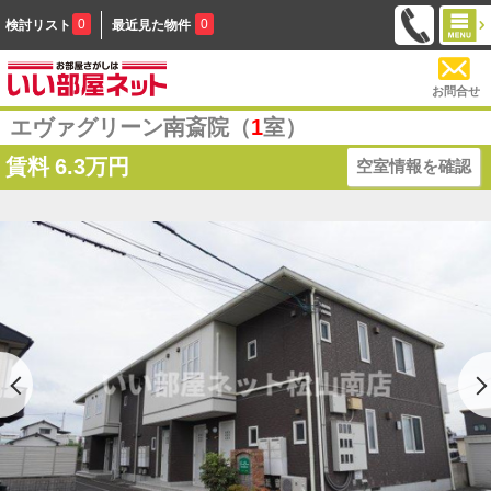
0
0
検討リスト
最近見た物件
お問合せ
エヴァグリーン南斎院（
1
室）
賃料
6.3万円
空室情報を確認