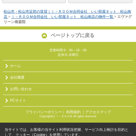
松山市・松山市近郊の賃貸｜Ｉ－ＲＯＯＭ合同会社 いい部屋ネット 松山南
店
>
Ｉ－ＲＯＯＭ合同会社 いい部屋ネット 松山南店の物件一覧
>
エヴァグ
リーン南斎院
ページトップに戻る
営業時間:9：30～18：00
定休日:木曜日
ホーム
会社概要
お問い合わせ
PCサイト
プライバシーポリシー
利用規約
｜アクセスマップ
｜
Copyright(c) Ｉ－ＲＯＯＭ All rights reserved.
当サイトでは、お客様の当サイト利用状況把握、サービス向上検討を目的と
して、クッキー（Cookie）を使用しています。