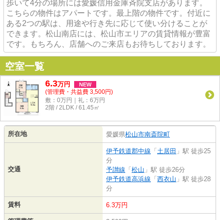
歩いて4分の場所には愛媛信用金庫斉院支店があります。
こちらの物件はアパートです。最上階の物件です。付近に
ある2つの駅は、用途や行き先に応じて使い分けることが
できます。松山南店には、松山市エリアの賃貸情報が豊富
です。もちろん、店舗へのご来店もお待ちしております。
空室一覧
6.3
万
円
NEW
(管理費・共益費 3,500円)
敷：0万円｜礼：6万円
2階 / 2LDK / 61.45㎡
所在地
愛媛県
松山市
南斎院町
伊予鉄道郡中線
「
土居田
」駅 徒歩25
分
交通
予讃線
「
松山
」駅 徒歩26分
伊予鉄道高浜線
「
西衣山
」駅 徒歩28
分
賃料
6.3万円