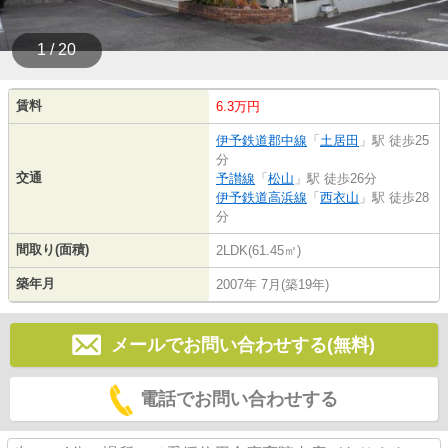
1 / 20
賃料
6.3万円
伊予鉄道郡中線
「
土居田
」駅 徒歩25
分
交通
予讃線
「
松山
」駅 徒歩26分
伊予鉄道高浜線
「
西衣山
」駅 徒歩28
分
間取り(面積)
2LDK(61.45㎡)
築年月
2007年 7月(築19年)
メールでお問い合わせする(無料)
電話でお問い合わせする