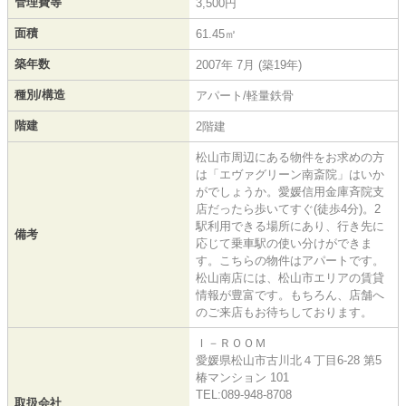
管理費等
3,500円
面積
61.45㎡
築年数
2007年 7月 (築19年)
種別/構造
アパート/軽量鉄骨
階建
2階建
松山市周辺にある物件をお求めの方
は「エヴァグリーン南斎院」はいか
がでしょうか。愛媛信用金庫斉院支
店だったら歩いてすぐ(徒歩4分)。2
駅利用できる場所にあり、行き先に
備考
応じて乗車駅の使い分けができま
す。こちらの物件はアパートです。
松山南店には、松山市エリアの賃貸
情報が豊富です。もちろん、店舗へ
のご来店もお待ちしております。
Ｉ－ＲＯＯＭ
愛媛県松山市古川北４丁目6-28 第5
椿マンション 101
TEL:089-948-8708
取扱会社