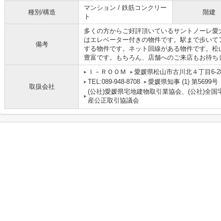
マンション / 鉄筋コンクリー
種別/構造
階建
ト
多くの方からご好評頂いているサントノーレ愛
はエレベーター付きの物件です。駅まで歩いて
備考
する物件です。ネット回線がある物件です。松
豊富です。もちろん、店舗へのご来店もお待ち
Ｉ－ＲＯＯＭ
愛媛県松山市古川北４丁目6-28
TEL:089-948-8708
愛媛県知事 (1) 第5699号
取扱会社
(公社)愛媛県宅地建物取引業協会、(公社)全
産公正取引協議会