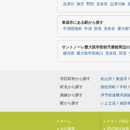
志津川
南方
野田
見奈良
志津川南
東温市にある駅から探す
牛渕団地前
牛渕
田窪
見奈良
愛大医
サントノーレ愛大医学部前弐番館周辺の
横河原
愛大医学部南口
見奈良
田窪
市区町村から探す
松山市
/
東温市
/
町名から探す
朝生田町
/
中村
/
路線から探す
伊予鉄道横河原
駅から探す
いよ立花
/
福音
ホーム
スタッフ紹介
会社概要
周辺施設検索