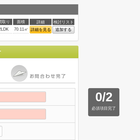
間取り
面積
詳細
検討リスト
2LDK
70.11㎡
詳細を見る
追加する
せ
0
/
2
必須項目完了