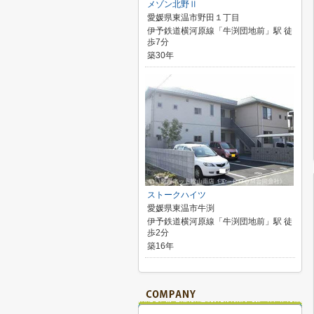
メゾン北野Ⅱ
愛媛県東温市野田１丁目
伊予鉄道横河原線「牛渕団地前」駅 徒
歩7分
築30年
ストークハイツ
愛媛県東温市牛渕
伊予鉄道横河原線「牛渕団地前」駅 徒
歩2分
築16年