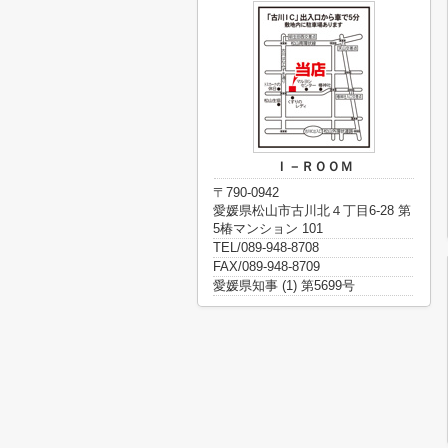
Ｉ－ＲＯＯＭ
〒790-0942
愛媛県松山市古川北４丁目6-28 第
5椿マンション 101
TEL/089-948-8708
FAX/089-948-8709
愛媛県知事 (1) 第5699号