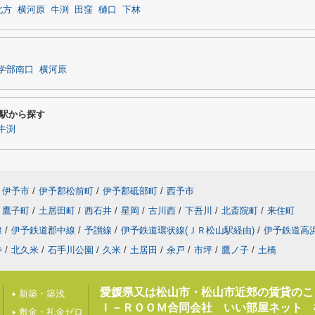
北方
横河原
牛渕
田窪
樋口
下林
学部南口
横河原
駅から探す
牛渕
伊予市
/
伊予郡松前町
/
伊予郡砥部町
/
西予市
鷹子町
/
土居田町
/
西石井
/
星岡
/
古川西
/
下吾川
/
北斎院町
/
来住町
線
/
伊予鉄道郡中線
/
予讃線
/
伊予鉄道環状線(ＪＲ松山駅経由)
/
伊予鉄道高
寺
/
北久米
/
石手川公園
/
久米
/
土居田
/
余戸
/
市坪
/
鷹ノ子
/
土橋
愛媛県又は松山市・松山市近郊の賃貸のこ
新築・築浅
Ｉ－ＲＯＯＭ合同会社 いい部屋ネット 
敷金・礼金ゼロ