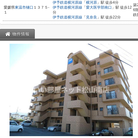
伊予鉄道横河原線
「
横河原
」駅 徒歩4分
築
愛媛県
東温市
樋口
１３７５-
伊予鉄道横河原線
「
愛大医学部南口
」駅 徒歩12
6
１
分
鉄
伊予鉄道横河原線
「
見奈良
」駅 徒歩22分
物件情報