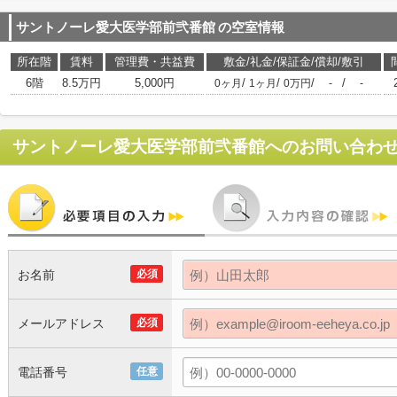
サントノーレ愛大医学部前弐番館
の空室情報
所在階
賃料
管理費・共益費
敷金/礼金/保証金/償却/敷引
6階
8.5万円
5,000円
/
/
/
/
0ヶ月
1ヶ月
0万円
-
-
サントノーレ愛大医学部前弐番館
へのお問い合わ
お名前
必須
メールアドレス
必須
電話番号
任意