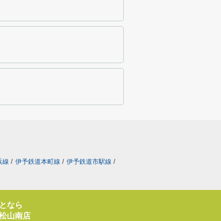
浜線
/
伊予鉄道本町線
/
伊予鉄道市駅線
/
となら
松山南店