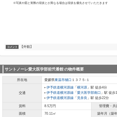
※写真や図と実際の現状とが異なる場合は現状を優先させていただきます
【外観】
コメント
サントノーレ愛大医学部前弐番館
の物件概要
所在地
愛媛県
東温市
樋口
１３７５-１
伊予鉄道横河原線
「
横河原
」駅 徒歩4分
伊予鉄道横河原線
「
愛大医学部南口
」駅 徒歩
交通
伊予鉄道横河原線
「
見奈良
」駅 徒歩22分
賃料
8.5万円
管理費・共
面積
70.11㎡
築年月（築