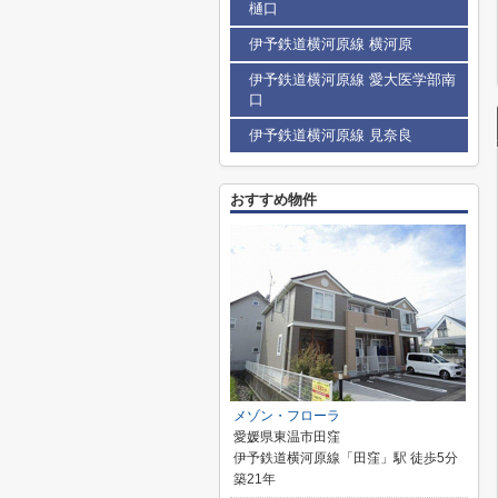
樋口
伊予鉄道横河原線 横河原
伊予鉄道横河原線 愛大医学部南
口
伊予鉄道横河原線 見奈良
おすすめ物件
メゾン・フローラ
愛媛県東温市田窪
伊予鉄道横河原線「田窪」駅 徒歩5分
築21年