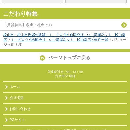
こだわり特集
【賃貸特集】敷金・礼金ゼロ
松山市・松山市近郊の賃貸｜Ｉ－ＲＯＯＭ合同会社 いい部屋ネット 松山南
店
>
Ｉ－ＲＯＯＭ合同会社 いい部屋ネット 松山南店の物件一覧
>
バリュー
ジュＫ Ｂ棟
ページトップに戻る
営業時間:9：30～18：00
定休日:木曜日
ホーム
会社概要
お問い合わせ
PCサイト