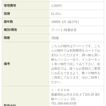
管理費等
2,000円
面積
51.03㎡
築年数
1999年 4月 (築27年)
種別/構造
アパート/軽量鉄骨
階建
2階建
こちらの物件はアパートです。こち
らの物件では初期費用をカードでお
支払いいただけます。調べ物も買い
物もパソコン一台で。インターネッ
備考
ト有り物件で試してみて下さい。松
山南店では、様々なお客様のご要望
にお応えできるよう、数々の物件を
ご用意しております。ぜひご利用く
ださい。
Ｉ－ＲＯＯＭ
愛媛県松山市古川北４丁目6-28 第5
椿マンション 101
TEL:089-948-8708
取扱会社