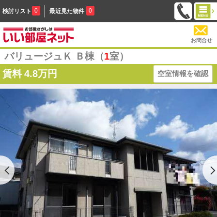
0
0
検討リスト
最近見た物件
お問合せ
バリュージュＫ Ｂ棟（
1
室）
賃料
4.8万円
空室情報を確認