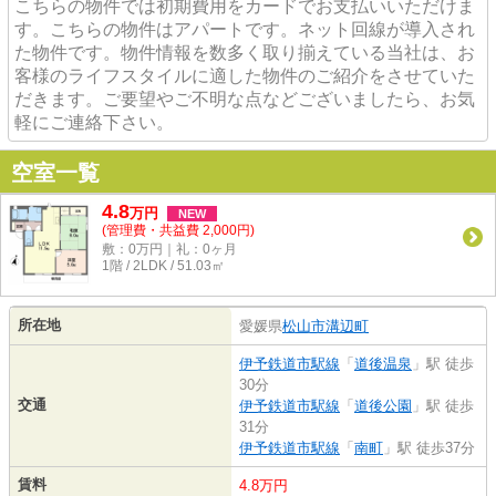
こちらの物件では初期費用をカードでお支払いいただけま
す。こちらの物件はアパートです。ネット回線が導入され
た物件です。物件情報を数多く取り揃えている当社は、お
客様のライフスタイルに適した物件のご紹介をさせていた
だきます。ご要望やご不明な点などございましたら、お気
軽にご連絡下さい。
空室一覧
4.8
万
円
NEW
(管理費・共益費 2,000円)
敷：0万円｜礼：0ヶ月
1階 / 2LDK / 51.03㎡
所在地
愛媛県
松山市
溝辺町
伊予鉄道市駅線
「
道後温泉
」駅 徒歩
30分
交通
伊予鉄道市駅線
「
道後公園
」駅 徒歩
31分
伊予鉄道市駅線
「
南町
」駅 徒歩37分
賃料
4.8万円