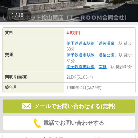
1 / 18
賃料
4.8万円
伊予鉄道市駅線
「
道後温泉
」駅 徒歩
30分
交通
伊予鉄道市駅線
「
道後公園
」駅 徒歩
31分
伊予鉄道市駅線
「
南町
」駅 徒歩37分
間取り(面積)
2LDK(51.03㎡)
築年月
1999年 4月(築27年)
メールでお問い合わせする(無料)
電話でお問い合わせする