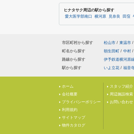
ヒナタサク周辺の駅から探す
愛大医学部南口
横河原
見奈良
田窪
市区町村から探す
松山市
/
東温市
/
町名から探す
朝生田町
/
中村
/
路線から探す
伊予鉄道横河原
駅から探す
いよ立花
/
福音
ホーム
スタッフ紹介
会社概要
周辺施設検索
プライバシーポリシー
お問い合わせ
利用規約
サイトマップ
物件カタログ