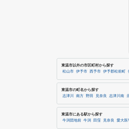
東温市以外の市区町村から探す
松山市
伊予市
西予市
伊予郡松前町
東温市の町名から探す
志津川
南方
野田
見奈良
志津川南
東温市にある駅から探す
牛渕団地前
牛渕
田窪
見奈良
愛大医