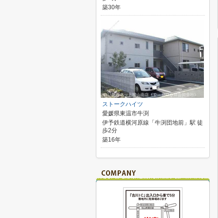
築30年
ストークハイツ
愛媛県東温市牛渕
伊予鉄道横河原線「牛渕団地前」駅 徒
歩2分
築16年