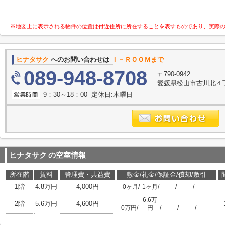
※地図上に表示される物件の位置は付近住所に所在することを表すものであり、実際
ヒナタサク
へのお問い合わせは
Ｉ－ＲＯＯＭまで
089-948-8708
〒790-0942
愛媛県松山市古川北４丁目
9：30～18：00 定休日:木曜日
ヒナタサク
の空室情報
所在階
賃料
管理費・共益費
敷金/礼金/保証金/償却/敷引
1階
4.8万円
4,000円
/
/
/
/
0ヶ月
1ヶ月
-
-
-
6.6万
2階
5.6万円
4,600円
/
/
/
/
0万円
円
-
-
-