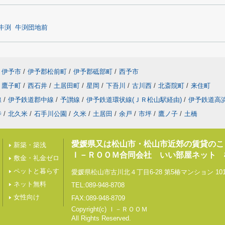
牛渕
牛渕団地前
伊予市
/
伊予郡松前町
/
伊予郡砥部町
/
西予市
鷹子町
/
西石井
/
土居田町
/
星岡
/
下吾川
/
古川西
/
北斎院町
/
来住町
線
/
伊予鉄道郡中線
/
予讃線
/
伊予鉄道環状線(ＪＲ松山駅経由)
/
伊予鉄道高
寺
/
北久米
/
石手川公園
/
久米
/
土居田
/
余戸
/
市坪
/
鷹ノ子
/
土橋
愛媛県又は松山市・松山市近郊の賃貸のこ
新築・築浅
Ｉ－ＲＯＯＭ合同会社 いい部屋ネット 
敷金・礼金ゼロ
ペットと暮らす
愛媛県松山市古川北４丁目6-28 第5椿マンション 10
ネット無料
TEL:089-948-8708
女性向け
FAX:089-948-8709
Copyright(c) Ｉ－ＲＯＯＭ
All Rights Reserved.