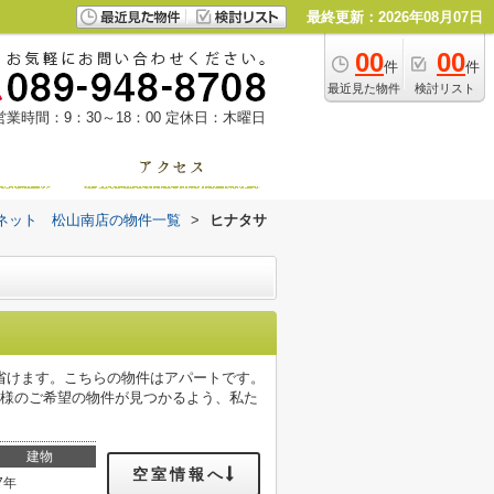
最終更新：2026年08月07日
00
00
件
件
最近見た物件
検討リスト
営業時間：9：30～18：00
定休日：木曜日
ネット 松山南店の物件一覧
>
ヒナタサ
省けます。こちらの物件はアパートです。
客様のご希望の物件が見つかるよう、私た
建物
空室情報へ
7年