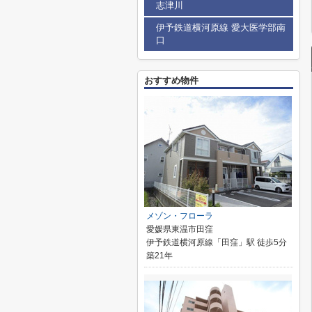
志津川
伊予鉄道横河原線 愛大医学部南
口
おすすめ物件
メゾン・フローラ
愛媛県東温市田窪
伊予鉄道横河原線「田窪」駅 徒歩5分
築21年