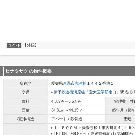
【外観】
コメント
ヒナタサク
の物件概要
所在地
愛媛県
東温市
志津川
１４４２番地１
伊予鉄道横河原線
「
愛大医学部南口
」駅 徒歩
交通
賃料
4.8万円～5.6万円
管理費・共
面積
34.81㎡～44.15㎡
築年月（築
種別/構造
アパート / 鉄骨造
階建
Ｉ－ＲＯＯＭ
愛媛県松山市古川北４丁目6-28
TEL:089-948-8708
愛媛県知事 (1) 第5699号