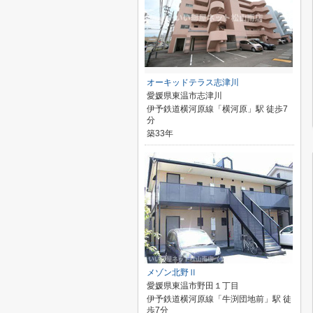
オーキッドテラス志津川
愛媛県東温市志津川
伊予鉄道横河原線「横河原」駅 徒歩7
分
築33年
メゾン北野Ⅱ
愛媛県東温市野田１丁目
伊予鉄道横河原線「牛渕団地前」駅 徒
歩7分