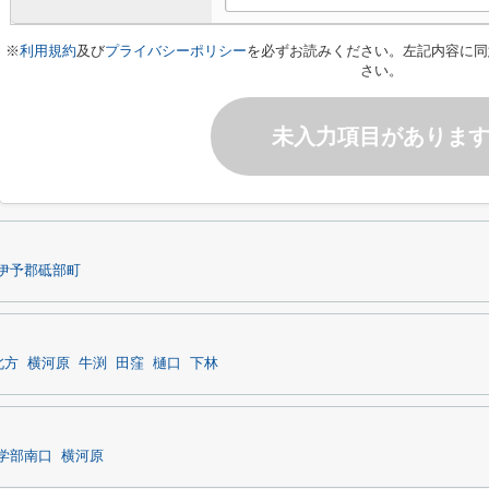
※
利用規約
及び
プライバシーポリシー
を必ずお読みください。左記内容に同
さい。
未入力項目がありま
伊予郡砥部町
北方
横河原
牛渕
田窪
樋口
下林
学部南口
横河原