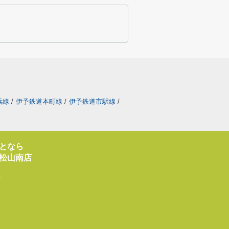
浜線
/
伊予鉄道本町線
/
伊予鉄道市駅線
/
となら
松山南店
1