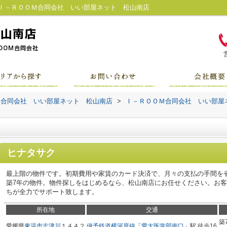
Ｉ－ＲＯＯＭ合同会社 いい部屋ネット 松山南店
Ｍ合同会社 いい部屋ネット 松山南店
>
Ｉ－ＲＯＯＭ合同会社 いい部屋
ヒナタサク
最上階の物件です。初期費用や家賃のカード決済で、月々の支払の手間を
築7年の物件。物件探しをはじめるなら、松山南店にお任せください。お
ちが全力でサポート致します。
所在地
交通
築
愛媛県
東温市
志津川
１４４２
伊予鉄道横河原線
「
愛大医学部南口
」駅 徒歩16