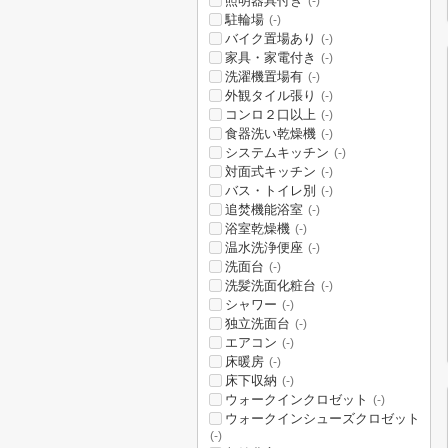
照明器具付き
(-)
駐輪場
(-)
バイク置場あり
(-)
家具・家電付き
(-)
洗濯機置場有
(-)
外観タイル張り
(-)
コンロ２口以上
(-)
食器洗い乾燥機
(-)
システムキッチン
(-)
対面式キッチン
(-)
バス・トイレ別
(-)
追焚機能浴室
(-)
浴室乾燥機
(-)
温水洗浄便座
(-)
洗面台
(-)
洗髪洗面化粧台
(-)
シャワー
(-)
独立洗面台
(-)
エアコン
(-)
床暖房
(-)
床下収納
(-)
ウォークインクロゼット
(-)
ウォークインシューズクロゼット
(-)