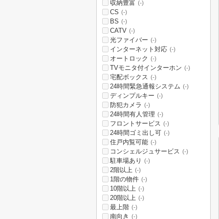
収納豊富
(-)
CS
(-)
BS
(-)
CATV
(-)
光ファイバー
(-)
インターネット対応
(-)
オートロック
(-)
TVモニタ付インターホン
(-)
宅配ボックス
(-)
24時間緊急通報システム
(-)
ディンプルキー
(-)
防犯カメラ
(-)
24時間有人管理
(-)
フロントサービス
(-)
24時間ゴミ出し可
(-)
住戸内覧可能
(-)
コンシェルジュサービス
(-)
駐車場あり
(-)
2階以上
(-)
1階の物件
(-)
10階以上
(-)
20階以上
(-)
最上階
(-)
南向き
(-)