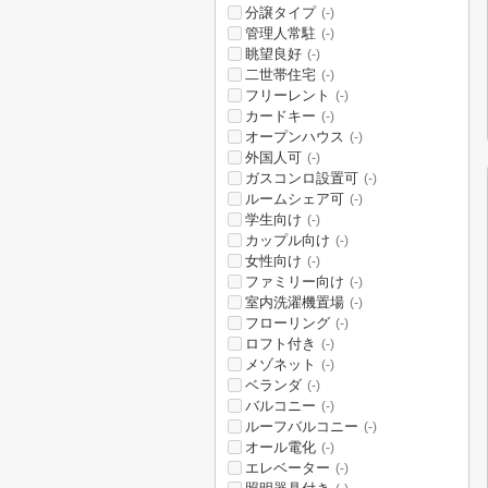
分譲タイプ
(-)
管理人常駐
(-)
眺望良好
(-)
二世帯住宅
(-)
フリーレント
(-)
カードキー
(-)
オープンハウス
(-)
外国人可
(-)
ガスコンロ設置可
(-)
ルームシェア可
(-)
学生向け
(-)
カップル向け
(-)
女性向け
(-)
ファミリー向け
(-)
室内洗濯機置場
(-)
フローリング
(-)
ロフト付き
(-)
メゾネット
(-)
ベランダ
(-)
バルコニー
(-)
ルーフバルコニー
(-)
オール電化
(-)
エレベーター
(-)