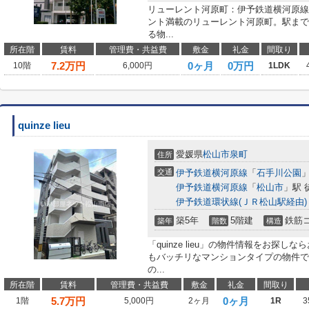
リューレント河原町：伊予鉄道横河原線
ント満載のリューレント河原町。駅まで
る物...
所在階
賃料
管理費・共益費
敷金
礼金
間取り
7.2
万円
0ヶ月
0万円
10階
6,000円
1LDK
quinze lieu
愛媛県
松山市
泉町
住所
交通
伊予鉄道横河原線
「
石手川公園
」
伊予鉄道横河原線
「
松山市
」駅 
伊予鉄道環状線(ＪＲ松山駅経由)
築5年
5階建
鉄筋
築年
階数
構造
「quinze lieu」の物件情報をお探
もバッチリなマンションタイプの物件で
の...
所在階
賃料
管理費・共益費
敷金
礼金
間取り
5.7
万円
0ヶ月
1階
5,000円
2ヶ月
1R
3