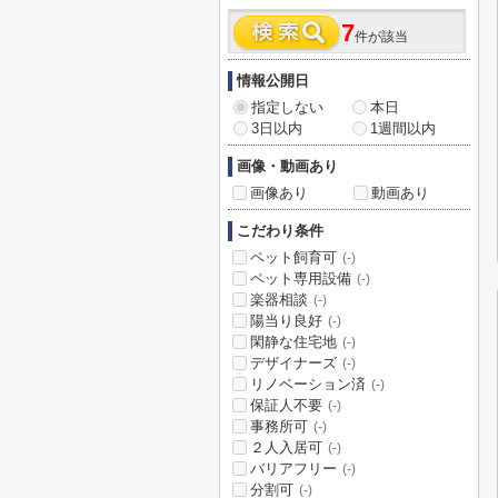
7
件が該当
情報公開日
指定しない
本日
3日以内
1週間以内
画像・動画あり
画像あり
動画あり
こだわり条件
ペット飼育可
(-)
ペット専用設備
(-)
楽器相談
(-)
陽当り良好
(-)
閑静な住宅地
(-)
デザイナーズ
(-)
リノベーション済
(-)
保証人不要
(-)
事務所可
(-)
２人入居可
(-)
バリアフリー
(-)
分割可
(-)