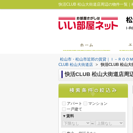
松山市・松山市近郊の賃貸｜Ｉ－ＲＯＯ
CLUB 松山大街道店
>
快活CLUB 松山
快活CLUB 松山大街道店周
アパート
マンション
一戸建て
▼賃料
～