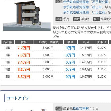
交通
伊予鉄道横河原線
「
石手川公園
」
伊予鉄道横河原線
「
松山市
」駅 
伊予鉄道横河原線
「
いよ立花
」駅
予定
3階建
軽量鉄
築年
階数
構造
徒歩4分の位置に駅がある物件です。初
駅が2つあるので電車での移動が便利で
メ物...
所在階
賃料
管理費・共益費
敷金
礼金
間取り
7.2
万円
0万円
1階
6,000円
14.4万円
1LDK
7.6
万円
0万円
1階
6,000円
15.2万円
1LDK
7.4
万円
0万円
2階
6,000円
14.8万円
1LDK
8.2
万円
0万円
3階
6,000円
16.4万円
1LDK
8.3
万円
0万円
3階
6,000円
16.6万円
1LDK
コートアイワ
愛媛県
松山市
中村
４丁目
住所