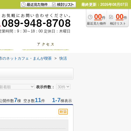
最終更新：2026年08月07日
00
00
件
件
最近見た物件
検討リスト
営業時間：9：30～18：00
定休日：木曜日
市のネットカフェ・まんが喫茶
>
快活
表示件数：
7
11
1-7
公開件数
棟 空き数
件
棟表示