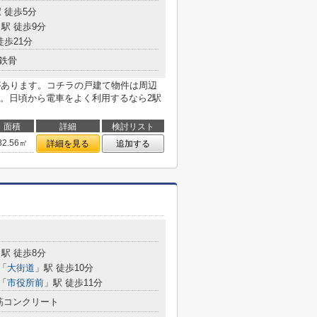
 徒歩5分
駅 徒歩9分
徒歩21分
鉄骨
があります。コチラの戸建て物件は周辺
。日頃から電車をよく利用するなら2駅
面積
詳細
検討リスト
82.56㎡
詳細を見る
追加する
駅 徒歩8分
「
大街道
」駅 徒歩10分
「
市役所前
」駅 徒歩11分
筋コンクリート