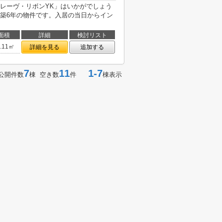
レーヴ・リボンYK」はいかがでしょう
築6年の物件です。入居の当日からイン
面積
詳細
検討リスト
6.11㎡
詳細を見る
追加する
7
11
1-7
公開件数
棟 空き数
件
棟表示