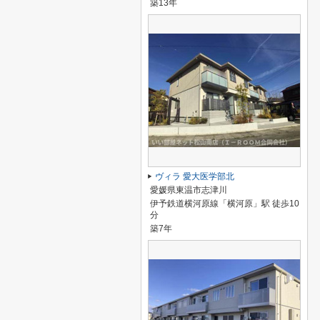
築13年
ヴィラ 愛大医学部北
愛媛県東温市志津川
伊予鉄道横河原線「横河原」駅 徒歩10
分
築7年