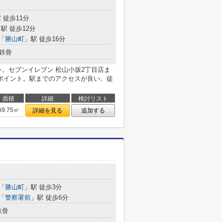
 徒歩11分
駅 徒歩12分
「
勝山町
」駅 徒歩16分
鉄骨
シ。セブンイレブン 松山小坂2丁目店ま
ポイント。駅までのアクセスが良い、徒
面積
詳細
検討リスト
69.75㎡
詳細を見る
追加する
「
勝山町
」駅 徒歩3分
「
警察署前
」駅 徒歩6分
鉄骨