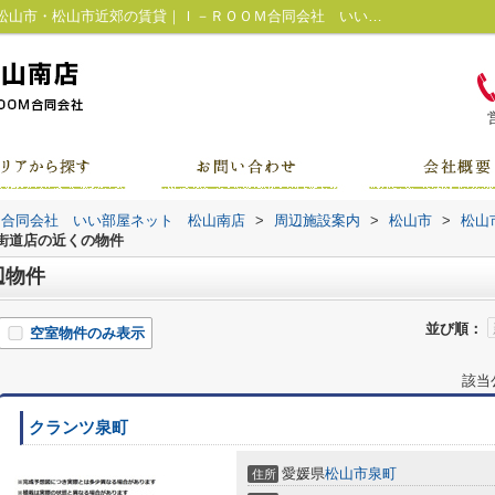
快活CLUB 松山大街道店周辺の物件一覧｜松山市・松山市近郊の賃貸｜Ｉ－ＲＯＯＭ合同会社 いい部屋ネット 松山南店
Ｍ合同会社 いい部屋ネット 松山南店
>
周辺施設案内
>
松山市
>
松山
大街道店の近くの物件
辺物件
並び順：
空室物件のみ表示
該当
クランツ泉町
愛媛県
松山市
泉町
住所