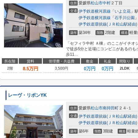
愛媛県
松山市
中村
２丁目
住所
交通
伊予鉄道横河原線
「
いよ立花
」駅
伊予鉄道横河原線
「
石手川公園
」
伊予鉄道環状線(ＪＲ松山駅経由)
築34年
2階建
軽量
築年
階数
構造
「セフィラ中村 Ａ棟」のここがイチオ
で徒歩5分と近場にコンビニがあるのも
歩11...
所在階
賃料
管理費・共益費
敷金
礼金
間取り
8.5
万円
0万円
0万円
2階
3,500円
2LDK
レーヴ・リボンYK
愛媛県
松山市
南持田町
２４-１
住所
交通
伊予鉄道環状線(ＪＲ松山駅経由)
伊予鉄道環状線(ＪＲ松山駅経由)
築6年
3階建
軽量
築年
階数
構造