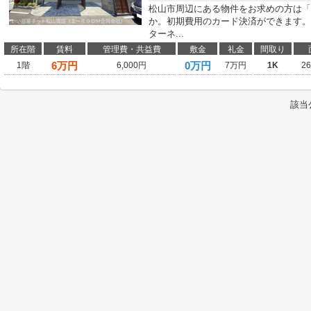
松山市周辺にある物件をお求めの方は「
か。初期費用のカード決済ができます。
ターネ...
所在階
賃料
管理費・共益費
敷金
礼金
間取り
6
万円
0万円
1階
6,000円
7万円
1K
2
該当