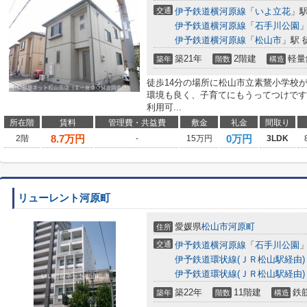
交通
伊予鉄道横河原線
「
いよ立花
」駅
伊予鉄道横河原線
「
石手川公園
」
伊予鉄道横河原線
「
松山市
」駅 
築21年
2階建
軽量
築年
階数
構造
徒歩14分の場所に松山市立素鵞小学校
環境も良く、子育てにもうってつけです
利用可...
所在階
賃料
管理費・共益費
敷金
礼金
間取り
8.7
万円
0万円
2階
-
15万円
3LDK
リューレント河原町
愛媛県
松山市
河原町
住所
交通
伊予鉄道横河原線
「
石手川公園
」
伊予鉄道環状線(ＪＲ松山駅経由)
伊予鉄道環状線(ＪＲ松山駅経由)
築22年
11階建
鉄
築年
階数
構造