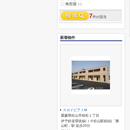
角部屋
(-)
7
件が該当
新着物件
スカイピアＪＭ
愛媛県松山市枝松１丁目
伊予鉄道環状線(ＪＲ松山駅経由)「勝
山町」駅 徒歩20分