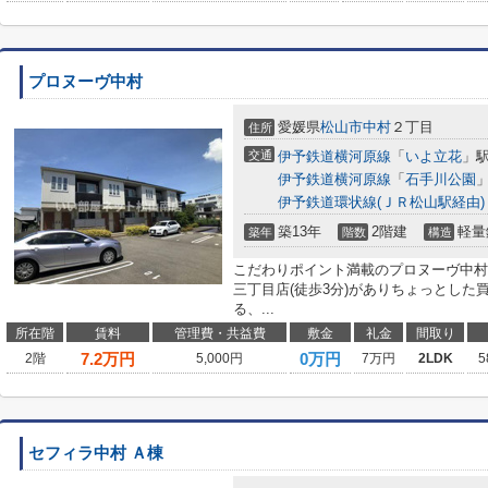
プロヌーヴ中村
愛媛県
松山市
中村
２丁目
住所
交通
伊予鉄道横河原線
「
いよ立花
」駅
伊予鉄道横河原線
「
石手川公園
」
伊予鉄道環状線(ＪＲ松山駅経由)
築13年
2階建
軽量
築年
階数
構造
こだわりポイント満載のプロヌーヴ中村
三丁目店(徒歩3分)がありちょっとした
る、...
所在階
賃料
管理費・共益費
敷金
礼金
間取り
7.2
万円
0万円
2階
5,000円
7万円
2LDK
5
セフィラ中村 Ａ棟