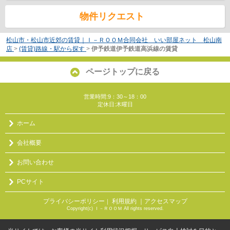
物件リクエスト
松山市・松山市近郊の賃貸｜Ｉ－ＲＯＯＭ合同会社 いい部屋ネット 松山南
店
>
(賃貸)路線・駅から探す
>
伊予鉄道伊予鉄道高浜線の賃貸
ページトップに戻る
営業時間:9：30～18：00
定休日:木曜日
ホーム
会社概要
お問い合わせ
PCサイト
プライバシーポリシー
利用規約
｜アクセスマップ
｜
Copyright(c) Ｉ－ＲＯＯＭ All rights reserved.