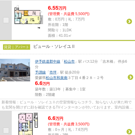
ネット有り物件です。松山南...
6.55
万
円
(管理費・共益費 5,500円)
敷：0万円｜礼：7万円
所在階：1階
間取り：1LDK
面積：41.01㎡
ピュール・ソレイユⅡ
賃貸｜アパート
伊予鉄道郡中線
「
松山市
」駅 バス12分 「吉木橋」 停歩6
分
予讃線
「
市坪
」駅 徒歩20分
愛媛県
松山市
和泉南
３丁目４番２８－２号
6.6
万円
築年数：築13年 ｜募集中：
1室
階数：2階建
新着情報：ピュール・ソレイユⅡの空室情報ならコチラ。知らない人が来た時で
も玄関を開けずに顔を確認できるTVインターホンが付いております。室内設備は
洗面所独立・浴室乾燥機など充...
6.6
万
円
(管理費・共益費 3,500円)
敷：0ヶ月｜礼：7.6万円
所在階：2階