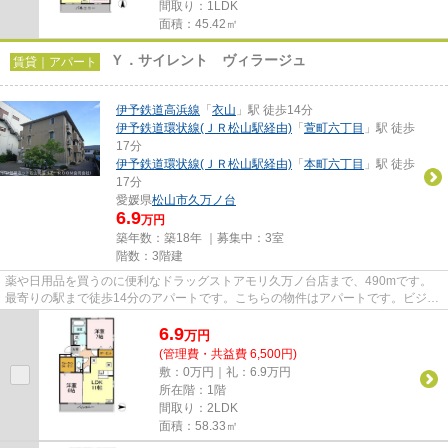
間取り：1LDK
面積：45.42㎡
Ｙ．サイレント ヴィラージュ
賃貸｜アパート
伊予鉄道高浜線
「
衣山
」駅 徒歩14分
伊予鉄道環状線(ＪＲ松山駅経由)
「
萱町六丁目
」駅 徒歩
17分
伊予鉄道環状線(ＪＲ松山駅経由)
「
本町六丁目
」駅 徒歩
17分
愛媛県
松山市
久万ノ台
6.9
万円
築年数：築18年 ｜募集中：
3室
階数：3階建
薬や日用品を買うのに便利なドラッグストアモリ久万ノ台店まで、490mです。
最寄りの駅まで徒歩14分のアパートです。こちらの物件はアパートです。ビジネ
スマンには必須の、インターネ...
6.9
万
円
(管理費・共益費 6,500円)
敷：0万円｜礼：6.9万円
所在階：1階
間取り：2LDK
面積：58.33㎡