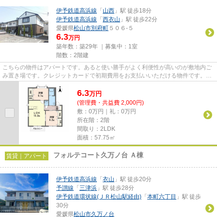
伊予鉄道高浜線
「
山西
」駅 徒歩18分
伊予鉄道高浜線
「
西衣山
」駅 徒歩22分
愛媛県
松山市
別府町
５０６-５
6.3
万円
築年数：築29年 ｜募集中：
1室
階数：2階建
こちらの物件はアパートです。あると使い勝手がよく利便性が高いのが敷地内ご
み置き場です。クレジットカードで初期費用をお支払いいただける物件です。ネ
ット回線が導入された物件で...
6.3
万
円
(管理費・共益費 2,000円)
敷：0万円｜礼：0万円
所在階：2階
間取り：2LDK
面積：57.75㎡
フォルテコート久万ノ台 Ａ棟
賃貸｜アパート
伊予鉄道高浜線
「
衣山
」駅 徒歩20分
予讃線
「
三津浜
」駅 徒歩28分
伊予鉄道環状線(ＪＲ松山駅経由)
「
本町六丁目
」駅 徒歩
30分
愛媛県
松山市
久万ノ台