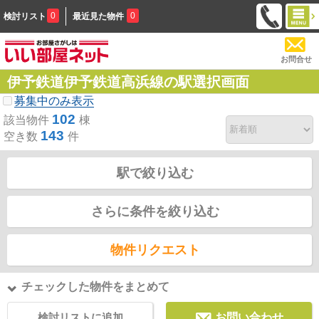
0
0
検討リスト
最近見た物件
お問合せ
伊予鉄道伊予鉄道高浜線の駅選択画面
募集中のみ表示
102
該当物件
棟
143
空き数
件
駅で絞り込む
さらに条件を絞り込む
物件リクエスト
チェックした物件をまとめて
検討リストに追加
お問い合わせ