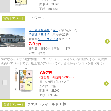
間取り：2LDK
面積：58.78㎡
エトワール
賃貸｜アパート
伊予鉄道高浜線
「
衣山
」駅 徒歩16分
予讃線
「
三津浜
」駅 徒歩21分
愛媛県
松山市
久万ノ台
６２７-１
7.9
万円
築年数：築10年 ｜募集中：
1室
階数：2階建
気になるイチオシ物件情報：「エトワール」。自宅から2駅利用できる、利便性
の高いアパートです。最上階のアパートです。普段からパソコンを使う方にオス
スメ物件、ネット回線導入済み...
7.9
万
円
(管理費・共益費 6,000円)
敷：0万円｜礼：5万円
所在階：2階
間取り：2LDK
面積：69.04㎡
ウエストフィールド Ｅ棟
賃貸｜アパート