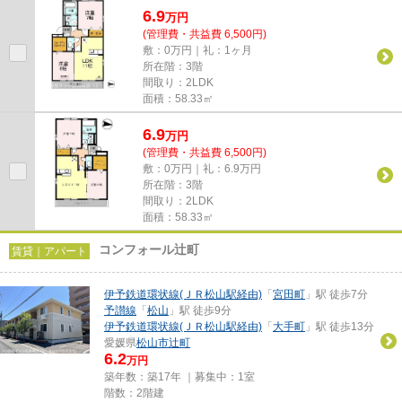
6.9
万
円
(管理費・共益費 6,500円)
敷：0万円｜礼：1ヶ月
所在階：3階
間取り：2LDK
面積：58.33㎡
6.9
万
円
(管理費・共益費 6,500円)
敷：0万円｜礼：6.9万円
所在階：3階
間取り：2LDK
面積：58.33㎡
コンフォール辻町
賃貸｜アパート
伊予鉄道環状線(ＪＲ松山駅経由)
「
宮田町
」駅 徒歩7分
予讃線
「
松山
」駅 徒歩9分
伊予鉄道環状線(ＪＲ松山駅経由)
「
大手町
」駅 徒歩13分
愛媛県
松山市
辻町
6.2
万円
築年数：築17年 ｜募集中：
1室
階数：2階建