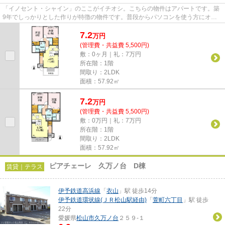
「イノセント・シャイン」のここがイチオシ。こちらの物件はアパートです。築
9年でしっかりとした作りが特徴の物件です。普段からパソコンを使う方にオス
スメ物件、ネット回線導入済み...
7.2
万
円
(管理費・共益費 5,500円)
敷：0ヶ月｜礼：7万円
所在階：1階
間取り：2LDK
面積：57.92㎡
7.2
万
円
(管理費・共益費 5,500円)
敷：0万円｜礼：7万円
所在階：1階
間取り：2LDK
面積：57.92㎡
ピアチェーレ 久万ノ台 D棟
賃貸｜テラス
伊予鉄道高浜線
「
衣山
」駅 徒歩14分
伊予鉄道環状線(ＪＲ松山駅経由)
「
萱町六丁目
」駅 徒歩
22分
愛媛県
松山市
久万ノ台
２５９-１