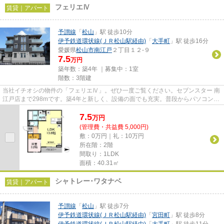
フェリエⅣ
賃貸｜アパート
予讃線
「
松山
」駅 徒歩10分
伊予鉄道環状線(ＪＲ松山駅経由)
「
大手町
」駅 徒歩16分
愛媛県
松山市
南江戸
２丁目１２-９
7.5
万円
築年数：築4年 ｜募集中：
1室
階数：3階建
当社イチオシの物件の「フェリエⅣ」。ぜひ一度ご覧ください。セブンスター 南
江戸店まで298mです。築4年と新しく、設備の面でも充実。普段からパソコンを
使う方にオススメ物件、ネット...
7.5
万
円
(管理費・共益費 5,000円)
敷：0万円｜礼：10万円
所在階：2階
間取り：1LDK
面積：40.31㎡
シャトレー･ワタナベ
賃貸｜アパート
予讃線
「
松山
」駅 徒歩7分
伊予鉄道環状線(ＪＲ松山駅経由)
「
宮田町
」駅 徒歩8分
伊予鉄道環状線(ＪＲ松山駅経由)
「
大手町
」駅 徒歩11分