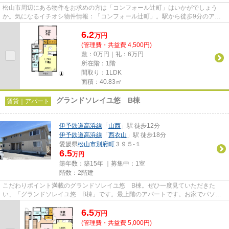
松山市周辺にある物件をお求めの方は「コンフォール辻町」はいかがでしょう
か。気になるイチオシ物件情報：「コンフォール辻町」。駅から徒歩9分のアパ
ートで、電車での通勤にも便利な...
6.2
万
円
(管理費・共益費 4,500円)
敷：0万円｜礼：6万円
所在階：1階
間取り：1LDK
面積：40.83㎡
グランドソレイユ悠 B棟
賃貸｜アパート
伊予鉄道高浜線
「
山西
」駅 徒歩12分
伊予鉄道高浜線
「
西衣山
」駅 徒歩18分
愛媛県
松山市
別府町
３９５-１
6.5
万円
築年数：築15年 ｜募集中：
1室
階数：2階建
こだわりポイント満載のグランドソレイユ悠 B棟。ぜひ一度見ていただきた
い、「グランドソレイユ悠 B棟」です。最上階のアパートです。お家でパソコ
ン使いたい方にオススメ、ネット...
6.5
万
円
(管理費・共益費 5,000円)