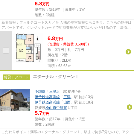
6.8
万円
築年数：築19年 ｜募集中：
1室
階数：2階建
新着情報：フォルテコート久万ノ台 Ａ棟の空室情報ならコチラ。こちらの物件は
アパートです。クレジットカードで初期費用がお支払いいただけるので、決済の
手間が軽減できます。インタ...
6.8
万
円
(管理費・共益費 3,500円)
敷：0万円｜礼：7万円
所在階：2階
間取り：2LDK
面積：68.63㎡
エターナル・グリーンⅠ
賃貸｜アパート
予讃線
「
三津浜
」駅 徒歩7分
伊予鉄道高浜線
「
三津
」駅 徒歩13分
伊予鉄道高浜線
「
山西
」駅 徒歩18分
愛媛県
松山市
中須賀
１丁目
5.7
万円
築年数：築17年 ｜募集中：
2室
階数：2階建
こだわりポイント満載のエターナル・グリーンⅠ。駅まで徒歩7分なので、アク