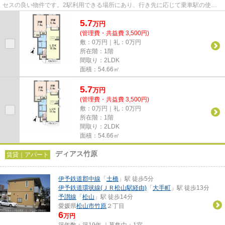
セスの良い物件です。2駅利用できる場所にあり、行き先に応じて乗車駅の使い
分けができます。新たな回線工事...
5.7
万
円
(管理費・共益費 3,500円)
敷：0万円｜礼：0万円
所在階：1階
間取り：2LDK
面積：54.66㎡
5.7
万
円
(管理費・共益費 3,500円)
敷：0万円｜礼：0万円
所在階：1階
間取り：2LDK
面積：54.66㎡
ディアス竹原
賃貸｜アパート
伊予鉄道郡中線
「
土橋
」駅 徒歩5分
伊予鉄道環状線(ＪＲ松山駅経由)
「
大手町
」駅 徒歩13分
予讃線
「
松山
」駅 徒歩14分
愛媛県
松山市
竹原
２丁目
6
万円
築年数：築19年 ｜募集中：
1室