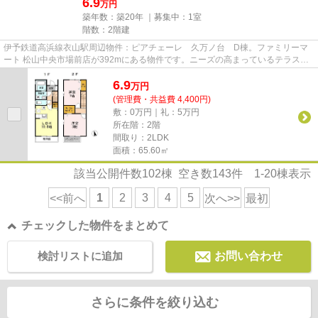
6.9
万円
築年数：築20年 ｜募集中：
1室
階数：2階建
伊予鉄道高浜線衣山駅周辺物件：ピアチェーレ 久万ノ台 D棟。ファミリーマ
ート 松山中央市場前店が392mにある物件です。ニーズの高まっているテラスハ
ウスの物件です。こちらは初期...
6.9
万
円
(管理費・共益費 4,400円)
敷：0万円｜礼：5万円
所在階：2階
間取り：2LDK
面積：65.60㎡
該当公開件数
102
棟 空き数
143
件
1-20
棟表示
1
2
3
4
5
<<前へ
次へ>>
最初
チェックした物件をまとめて
検討リストに追加
お問い合わせ
さらに条件を絞り込む