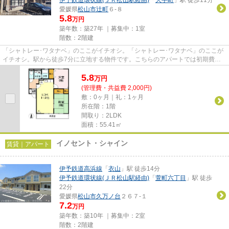
愛媛県
松山市
辻町
６-８
5.8
万円
築年数：築27年 ｜募集中：
1室
階数：2階建
「シャトレー･ワタナベ」のここがイチオシ。「シャトレー･ワタナベ」のここが
イチオシ。駅から徒歩7分に立地する物件です。こちらのアパートでは初期費用
をカードでお支払いいただけま...
5.8
万
円
(管理費・共益費 2,000円)
敷：0ヶ月｜礼：1ヶ月
所在階：1階
間取り：2LDK
面積：55.41㎡
イノセント・シャイン
賃貸｜アパート
伊予鉄道高浜線
「
衣山
」駅 徒歩14分
伊予鉄道環状線(ＪＲ松山駅経由)
「
萱町六丁目
」駅 徒歩
22分
愛媛県
松山市
久万ノ台
２６７-１
7.2
万円
築年数：築10年 ｜募集中：
2室
階数：2階建