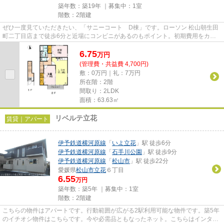
築年数：築19年 ｜募集中：
1室
階数：2階建
ぜひ一度見ていただきたい、「サニーコート D棟」です。ローソン 松山朝生田
町二丁目店まで徒歩6分と近場にコンビニがあるのもポイント。初期費用をカー
ドでお支払いいただけるので、...
6.75
万
円
(管理費・共益費 4,700円)
敷：0万円｜礼：7万円
所在階：2階
間取り：2LDK
面積：63.63㎡
リベルテ立花
賃貸｜アパート
伊予鉄道横河原線
「
いよ立花
」駅 徒歩6分
伊予鉄道横河原線
「
石手川公園
」駅 徒歩9分
伊予鉄道横河原線
「
松山市
」駅 徒歩22分
愛媛県
松山市
立花
６丁目
6.55
万円
築年数：築5年 ｜募集中：
1室
階数：2階建
こちらの物件はアパートです。行動範囲が広がる2駅利用可能な物件です。築5年
のイチオシ物件はこちらです。今や必需品ともなったネット。こちらはインター