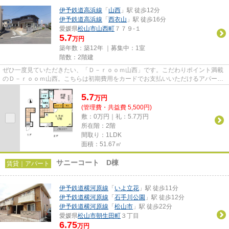
伊予鉄道高浜線
「
山西
」駅 徒歩12分
伊予鉄道高浜線
「
西衣山
」駅 徒歩16分
愛媛県
松山市
山西町
７７９-１
5.7
万円
築年数：築12年 ｜募集中：
1室
階数：2階建
ぜひ一度見ていただきたい、「Ｄ－ｒｏｏｍ山西」です。こだわりポイント満載
のＤ－ｒｏｏｍ山西。こちらは初期費用をカードでお支払いいただけるアパート
です。ネットの回線工事が済...
5.7
万
円
(管理費・共益費 5,500円)
敷：0万円｜礼：5.7万円
所在階：2階
間取り：1LDK
面積：51.67㎡
サニーコート D棟
賃貸｜アパート
伊予鉄道横河原線
「
いよ立花
」駅 徒歩11分
伊予鉄道横河原線
「
石手川公園
」駅 徒歩12分
伊予鉄道横河原線
「
松山市
」駅 徒歩22分
愛媛県
松山市
朝生田町
３丁目
6.75
万円