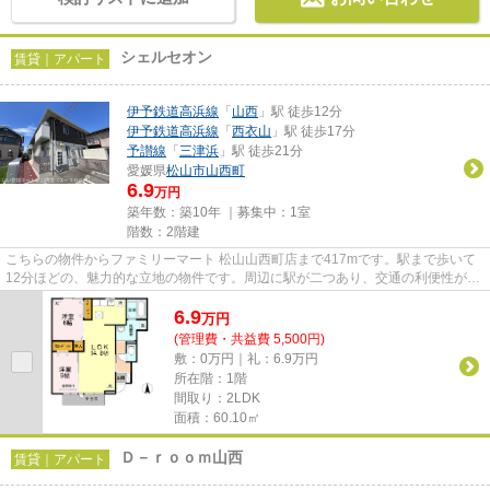
シェルセオン
賃貸｜アパート
伊予鉄道高浜線
「
山西
」駅 徒歩12分
伊予鉄道高浜線
「
西衣山
」駅 徒歩17分
予讃線
「
三津浜
」駅 徒歩21分
愛媛県
松山市
山西町
6.9
万円
築年数：築10年 ｜募集中：
1室
階数：2階建
こちらの物件からファミリーマート 松山山西町店まで417mです。駅まで歩いて
12分ほどの、魅力的な立地の物件です。周辺に駅が二つあり、交通の利便性が高
いです。今や必需品ともなった...
6.9
万
円
(管理費・共益費 5,500円)
敷：0万円｜礼：6.9万円
所在階：1階
間取り：2LDK
面積：60.10㎡
Ｄ－ｒｏｏｍ山西
賃貸｜アパート