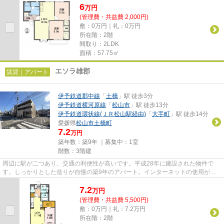
6
万
円
(管理費・共益費 2,000円)
敷：0万円｜礼：0万円
所在階：2階
間取り：2LDK
面積：57.75㎡
エソラ雄郡
賃貸｜アパート
伊予鉄道郡中線
「
土橋
」駅 徒歩3分
伊予鉄道横河原線
「
松山市
」駅 徒歩13分
伊予鉄道環状線(ＪＲ松山駅経由)
「
大手町
」駅 徒歩14分
愛媛県
松山市
土橋町
7.2
万円
築年数：築9年 ｜募集中：
1室
階数：3階建
周辺に駅が二つあり、交通の利便性が高いです。平成28年に建設された物件で
す。しっかりとした造りが自慢の築9年のアパート。インターネットの使用が可
能な物件です。松山南店から物件...
7.2
万
円
(管理費・共益費 5,500円)
敷：0万円｜礼：7.2万円
所在階：2階