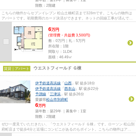
階数：2階建
こちらの物件からセブンイレブン 松山土橋町店まで328mです。こちらの物件は
アパートです。初期費用のカード決済ができます。ネットの回線工事が済んでい
るのですぐにパソコンが使えま...
6
万
円
(管理費・共益費 3,500円)
敷：0万円｜礼：5万円
所在階：1階
間取り：1LDK
面積：46.49㎡
ウエストフィールド Ｇ棟
賃貸｜アパート
伊予鉄道高浜線
「
山西
」駅 徒歩18分
伊予鉄道高浜線
「
西衣山
」駅 徒歩22分
予讃線
「
三津浜
」駅 徒歩26分
愛媛県
松山市
別府町
6
万円
築年数：築29年 ｜募集中：
1室
階数：2階建
ぜひ一度見ていただきたい、「ウエストフィールド Ｇ棟」です。ローソン 松山別
府町店まで徒歩4分と近場にコンビニがあるのもポイント。こちらの物件はアパ
ートです。インターネット有...