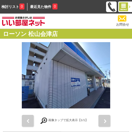
0
0
検討リスト
最近見た物件
お問合せ
ローソン 松山会津店
前
次
画像タップで拡大表示【
1
/1】