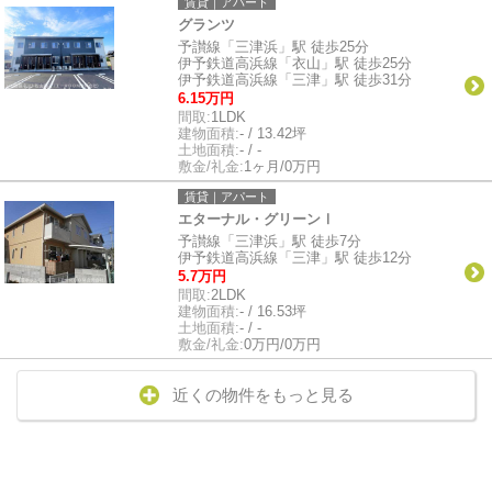
賃貸｜アパート
グランツ
予讃線「三津浜」駅 徒歩25分
伊予鉄道高浜線「衣山」駅 徒歩25分
伊予鉄道高浜線「三津」駅 徒歩31分
6.15万円
間取:
1LDK
建物面積:
- / 13.42坪
土地面積:
- / -
敷金/礼金:
1ヶ月/0万円
賃貸｜アパート
エターナル・グリーンⅠ
予讃線「三津浜」駅 徒歩7分
伊予鉄道高浜線「三津」駅 徒歩12分
5.7万円
間取:
2LDK
建物面積:
- / 16.53坪
土地面積:
- / -
敷金/礼金:
0万円/0万円
近くの物件をもっと見る