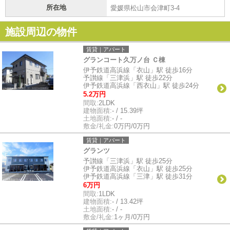
所在地
愛媛県松山市会津町3-4
施設周辺の物件
賃貸｜アパート
グランコート久万ノ台 Ｃ棟
伊予鉄道高浜線「衣山」駅 徒歩16分
予讃線「三津浜」駅 徒歩22分
伊予鉄道高浜線「西衣山」駅 徒歩24分
5.2万円
間取:
2LDK
建物面積:
- / 15.39坪
土地面積:
- / -
敷金/礼金:
0万円/0万円
賃貸｜アパート
グランツ
予讃線「三津浜」駅 徒歩25分
伊予鉄道高浜線「衣山」駅 徒歩25分
伊予鉄道高浜線「三津」駅 徒歩31分
6万円
間取:
1LDK
建物面積:
- / 13.42坪
土地面積:
- / -
敷金/礼金:
1ヶ月/0万円