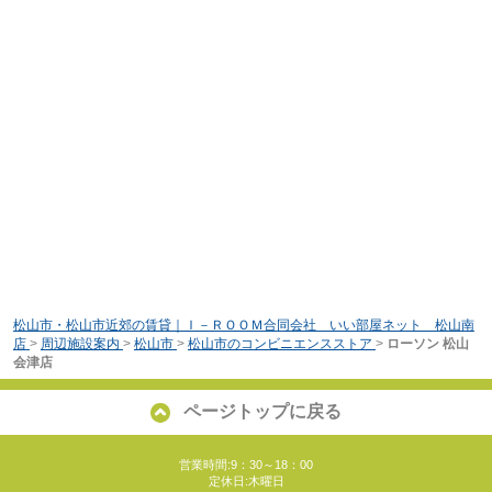
松山市・松山市近郊の賃貸｜Ｉ－ＲＯＯＭ合同会社 いい部屋ネット 松山南
店
>
周辺施設案内
>
松山市
>
松山市のコンビニエンスストア
>
ローソン 松山
会津店
ページトップに戻る
営業時間:9：30～18：00
定休日:木曜日