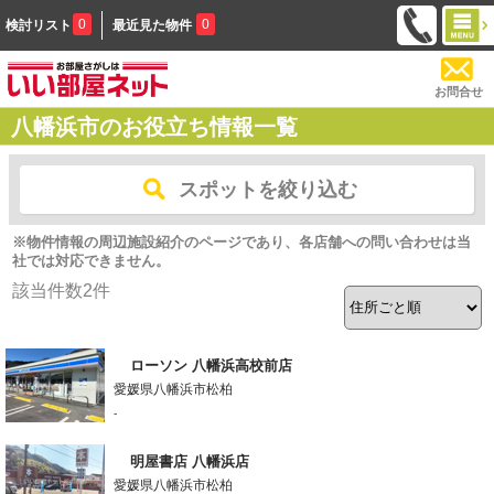
0
0
検討リスト
最近見た物件
お問合せ
八幡浜市のお役立ち情報一覧
スポットを絞り込む
※物件情報の周辺施設紹介のページであり、各店舗への問い合わせは当
社では対応できません。
該当件数
2
件
ローソン 八幡浜高校前店
愛媛県八幡浜市松柏
-
明屋書店 八幡浜店
愛媛県八幡浜市松柏