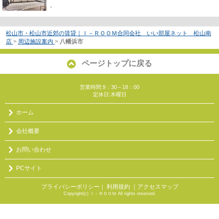
-
松山市・松山市近郊の賃貸｜Ｉ－ＲＯＯＭ合同会社 いい部屋ネット 松山南
店
>
周辺施設案内
>
八幡浜市
ページトップに戻る
営業時間:9：30～18：00
定休日:木曜日
ホーム
会社概要
お問い合わせ
PCサイト
プライバシーポリシー
利用規約
｜アクセスマップ
｜
Copyright(c) Ｉ－ＲＯＯＭ All rights reserved.