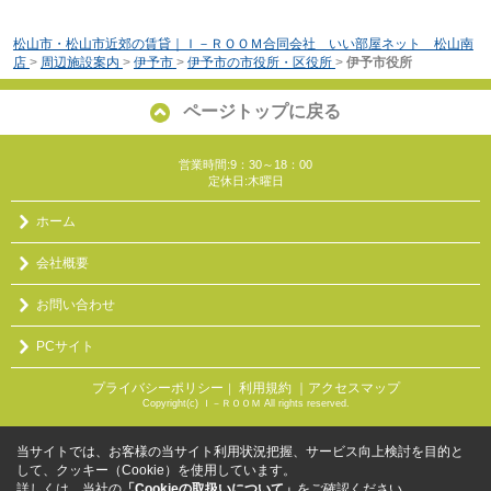
松山市・松山市近郊の賃貸｜Ｉ－ＲＯＯＭ合同会社 いい部屋ネット 松山南
店
>
周辺施設案内
>
伊予市
>
伊予市の市役所・区役所
>
伊予市役所
ページトップに戻る
営業時間:9：30～18：00
定休日:木曜日
ホーム
会社概要
お問い合わせ
PCサイト
プライバシーポリシー
利用規約
｜アクセスマップ
｜
Copyright(c) Ｉ－ＲＯＯＭ All rights reserved.
当サイトでは、お客様の当サイト利用状況把握、サービス向上検討を目的と
して、クッキー（Cookie）を使用しています。
詳しくは、当社の
「Cookieの取扱いについて」
をご確認ください。