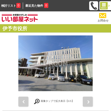
0
0
検討リスト
最近見た物件
お問合せ
伊予市役所
前
次
画像タップで拡大表示【
1
/1】