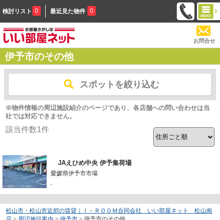
0
0
検討リスト
最近見た物件
お問合せ
伊予市のその他
スポットを絞り込む
※物件情報の周辺施設紹介のページであり、各店舗への問い合わせは当
社では対応できません。
該当件数
1
件
JAえひめ中央 伊予集荷場
愛媛県伊予市市場
-
松山市・松山市近郊の賃貸｜Ｉ－ＲＯＯＭ合同会社 いい部屋ネット 松山南
店
>
周辺施設案内
>
伊予市
>
伊予市のその他