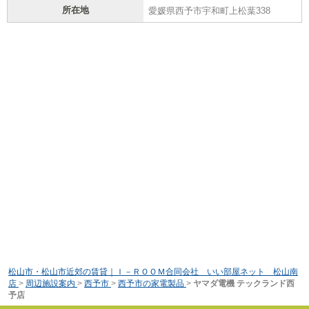
所在地
愛媛県西予市宇和町上松葉338
松山市・松山市近郊の賃貸｜Ｉ－ＲＯＯＭ合同会社 いい部屋ネット 松山南
店
>
周辺施設案内
>
西予市
>
西予市の家電製品
>
ヤマダ電機 テックランド西
予店