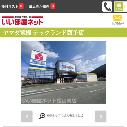
0
0
検討リスト
最近見た物件
お問合せ
ヤマダ電機 テックランド西予店
前
次
画像タップで拡大表示【
1
/1】