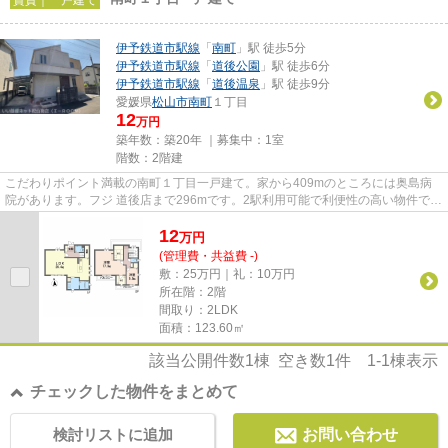
伊予鉄道市駅線
「
南町
」駅 徒歩5分
伊予鉄道市駅線
「
道後公園
」駅 徒歩6分
伊予鉄道市駅線
「
道後温泉
」駅 徒歩9分
愛媛県
松山市
南町
１丁目
12
万円
築年数：築20年 ｜募集中：
1室
階数：2階建
こだわりポイント満載の南町１丁目一戸建て。家から409mのところには奥島病
院があります。フジ 道後店まで296mです。2駅利用可能で利便性の高い物件で
す。松山市で戸建てを探すなら、...
12
万
円
(管理費・共益費 -)
敷：25万円｜礼：10万円
所在階：2階
間取り：2LDK
面積：123.60㎡
該当公開件数
1
棟 空き数
1
件
1-1
棟表示
チェックした物件をまとめて
検討リストに追加
お問い合わせ