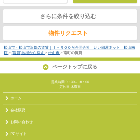
さらに条件を絞り込む
物件リクエスト
松山市・松山市近郊の賃貸｜Ｉ－ＲＯＯＭ合同会社 いい部屋ネット 松山南
店
>
(賃貸)地域から探す
>
松山市
>
南町の賃貸
ページトップに戻る
営業時間:9：30～18：00
定休日:木曜日
ホーム
会社概要
お問い合わせ
PCサイト