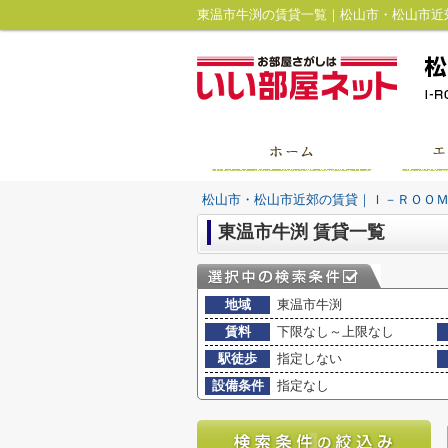
松山市・松山市近郊の賃貸｜Ｉ－ＲＯＯ
東温市牛渕 賃貸一覧
地域
東温市牛渕
賃料
下限なし～上限なし
駅徒歩
指定しない
設備条件
指定なし