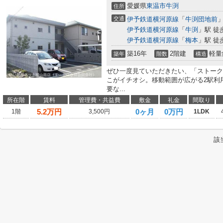
愛媛県
東温市
牛渕
住所
交通
伊予鉄道横河原線
「
牛渕団地前
」
伊予鉄道横河原線
「
牛渕
」駅 徒
伊予鉄道横河原線
「
梅本
」駅 徒
築16年
2階建
軽量
築年
階数
構造
ぜひ一度見ていただきたい、「ストーク
こがイチオシ。移動範囲が広がる2駅利
要な...
所在階
賃料
管理費・共益費
敷金
礼金
間取り
5.2
万円
0ヶ月
0万円
1階
3,500円
1LDK
該