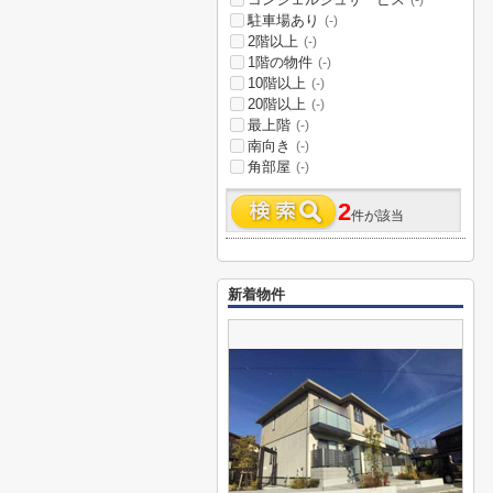
(-)
駐車場あり
(-)
2階以上
(-)
1階の物件
(-)
10階以上
(-)
20階以上
(-)
最上階
(-)
南向き
(-)
角部屋
(-)
2
件が該当
新着物件