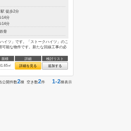
駅 徒歩2分
歩14分
歩14分
鉄骨
ハイツ」です。「ストークハイツ」のこ
用可能な物件です。新たな回線工事の必
面積
詳細
検討リスト
41.65㎡
詳細を見る
追加する
2
2
1-2
当公開件数
棟 空き数
件
棟表示