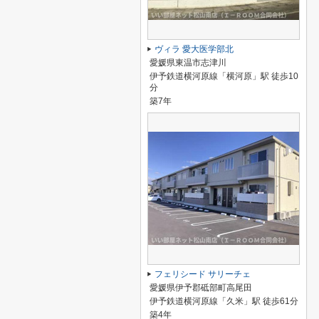
ヴィラ 愛大医学部北
愛媛県東温市志津川
伊予鉄道横河原線「横河原」駅 徒歩10
分
築7年
フェリシード サリーチェ
愛媛県伊予郡砥部町高尾田
伊予鉄道横河原線「久米」駅 徒歩61分
築4年