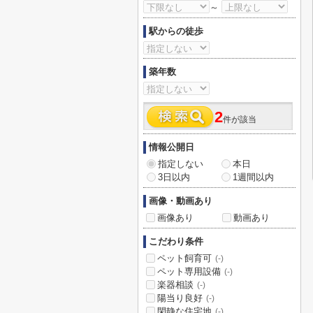
～
駅からの徒歩
築年数
2
件が該当
情報公開日
指定しない
本日
3日以内
1週間以内
画像・動画あり
画像あり
動画あり
こだわり条件
ペット飼育可
(-)
ペット専用設備
(-)
楽器相談
(-)
陽当り良好
(-)
閑静な住宅地
(-)