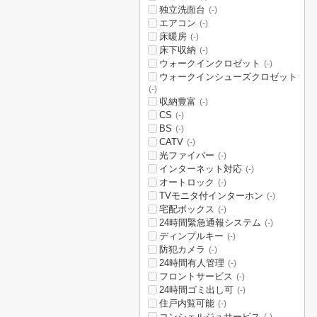
独立洗面台
(-)
エアコン
(-)
床暖房
(-)
床下収納
(-)
ウォークインクロゼット
(-)
ウォークインシューズクロゼット
(-)
収納豊富
(-)
CS
(-)
BS
(-)
CATV
(-)
光ファイバー
(-)
インターネット対応
(-)
オートロック
(-)
TVモニタ付インターホン
(-)
宅配ボックス
(-)
24時間緊急通報システム
(-)
ディンプルキー
(-)
防犯カメラ
(-)
24時間有人管理
(-)
フロントサービス
(-)
24時間ゴミ出し可
(-)
住戸内覧可能
(-)
コンシェルジュサービス