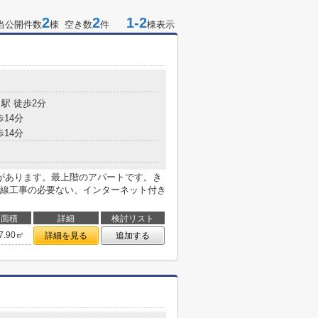
2
2
1-2
当公開件数
棟 空き数
件
棟表示
駅 徒歩2分
歩14分
歩14分
があります。最上階のアパートです。き
線工事の必要ない、インターネット付き
面積
詳細
検討リスト
7.90㎡
詳細を見る
追加する