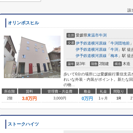
該
オリンポスヒル
愛媛県
東温市
牛渕
住所
交通
伊予鉄道横河原線
「
牛渕団地前
」
伊予鉄道横河原線
「
牛渕
」駅 徒
伊予鉄道横河原線
「
梅本
」駅 徒
築3年
2階建
木造
築年
階数
構造
歩いて6分の場所には愛媛銀行重信支店
れいな外装・内装がポイント。新たな回
の物...
所在階
賃料
管理費・共益費
敷金
礼金
間取り
3.8
万円
0万円
2階
3,000円
1ヶ月
1R
2
ストークハイツ