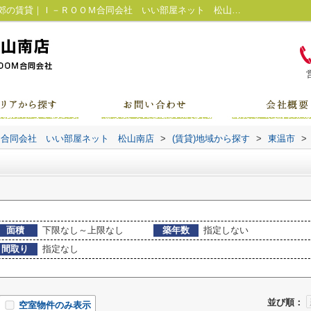
東温市牛渕の賃貸一覧｜松山市・松山市近郊の賃貸｜Ｉ－ＲＯＯＭ合同会社 いい部屋ネット 松山南店
Ｍ合同会社 いい部屋ネット 松山南店
>
(賃貸)地域から探す
>
東温市
>
面積
下限なし～上限なし
築年数
指定しない
間取り
指定なし
並び順：
空室物件のみ表示