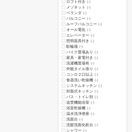
ロフト付き
(-)
メゾネット
(-)
ベランダ
(-)
バルコニー
(-)
ルーフバルコニー
(-)
オール電化
(-)
エレベーター
(-)
照明器具付き
(-)
駐輪場
(-)
バイク置場あり
(-)
家具・家電付き
(-)
洗濯機置場有
(-)
外観タイル張り
(-)
コンロ２口以上
(-)
食器洗い乾燥機
(-)
システムキッチン
(-)
対面式キッチン
(-)
バス・トイレ別
(-)
追焚機能浴室
(-)
浴室乾燥機
(-)
温水洗浄便座
(-)
洗面台
(-)
洗髪洗面化粧台
(-)
シャワー
(-)