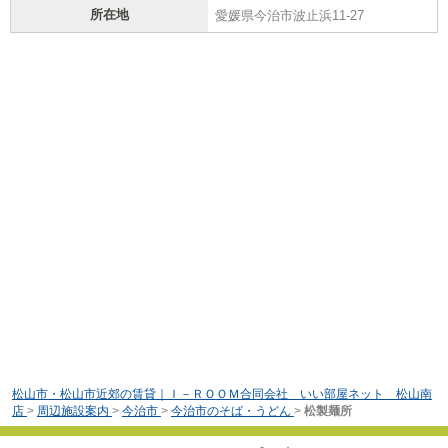
所在地
愛媛県今治市波止浜11-27
松山市・松山市近郊の賃貸｜Ｉ－ＲＯＯＭ合同会社 いい部屋ネット 松山南
店
>
周辺施設案内
>
今治市
>
今治市のそば・うどん
>
松製麺所