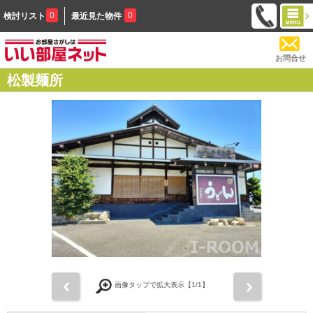
0
0
検討リスト
最近見た物件
お問合せ
松製麺所
前
次
画像タップで拡大表示【
1
/1】