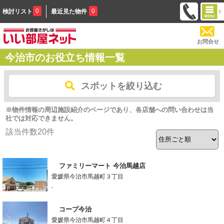
0
0
検討リスト
最近見た物件
お問合せ
今治市のお役立ち情報一覧
スポットを絞り込む
※物件情報の周辺施設紹介のページであり、各店舗への問い合わせは当
社では対応できません。
該当件数
20
件
ファミリーマート 今治馬越店
愛媛県今治市馬越町３丁目
-
コープ今治
愛媛県今治市馬越町４丁目