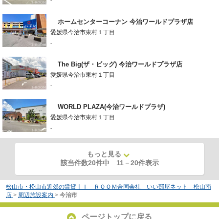
-
ホームセンターコーナン 今治ワールドプラザ店
愛媛県今治市東村１丁目
-
The Big(ザ・ビッグ) 今治ワールドプラザ店
愛媛県今治市東村１丁目
-
WORLD PLAZA(今治ワールドプラザ)
愛媛県今治市東村１丁目
-
もっと見る
該当件数20件中
11
－
20
件表示
松山市・松山市近郊の賃貸｜Ｉ－ＲＯＯＭ合同会社 いい部屋ネット 松山南
店
>
周辺施設案内
>
今治市
ページトップに戻る