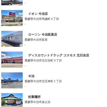
-
イオン 今治店
愛媛県今治市馬越町４丁目
-
ローソン 今治延喜店
愛媛県今治市延喜
-
ディスカウントドラッグ コスモス 北日吉店
愛媛県今治市北日吉町３丁目
-
今治
愛媛県今治市北宝来町１丁目
-
松製麺所
愛媛県今治市波止浜