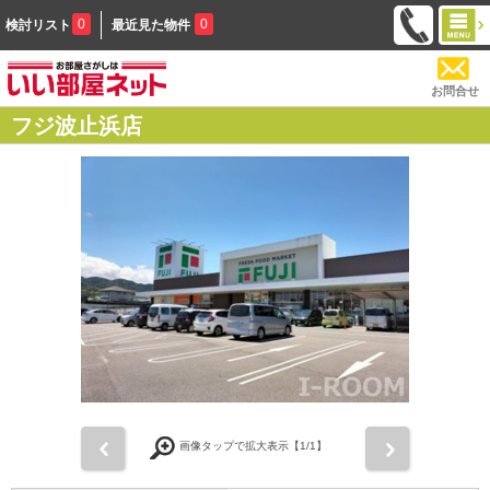
0
0
検討リスト
最近見た物件
お問合せ
フジ波止浜店
前
次
画像タップで拡大表示【
1
/1】