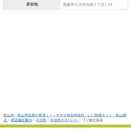
所在地
愛媛県今治市内堀２丁目1-14
松山市・松山市近郊の賃貸｜Ｉ－ＲＯＯＭ合同会社 いい部屋ネット 松山南
店
>
周辺施設案内
>
今治市
>
今治市のスーパー
>
フジ波止浜店