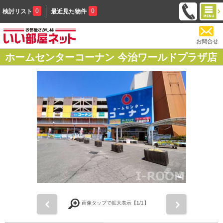
0
0
検討リスト
最近見た物件
お問合せ
ホームセンターコーナン 今治ワールドプラザ店
前
次
画像タップで拡大表示【
1
/1】