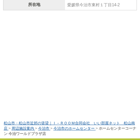
所在地
愛媛県今治市東村１丁目14-2
松山市・松山市近郊の賃貸｜Ｉ－ＲＯＯＭ合同会社 いい部屋ネット 松山南
店
>
周辺施設案内
>
今治市
>
今治市のホームセンター
>
ホームセンターコーナ
ン 今治ワールドプラザ店