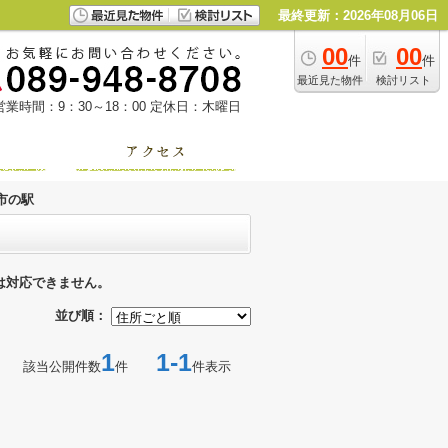
最終更新：2026年08月06日
00
00
件
件
最近見た物件
検討リスト
営業時間：9：30～18：00
定休日：木曜日
市の駅
は対応できません。
並び順：
1
1-1
該当公開件数
件
件表示