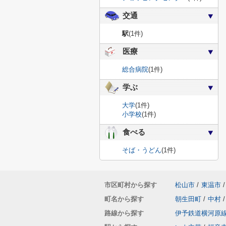
交通
駅
(1件)
医療
総合病院
(1件)
学ぶ
大学
(1件)
小学校
(1件)
食べる
そば・うどん
(1件)
市区町村から探す
松山市
/
東温市
/
町名から探す
朝生田町
/
中村
/
路線から探す
伊予鉄道横河原