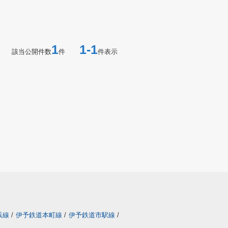
1
1-1
該当公開件数
件
件表示
浜線
/
伊予鉄道本町線
/
伊予鉄道市駅線
/