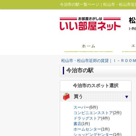
松山市・松山市近郊の賃貸｜Ｉ－ＲＯＯ
今治市の駅
今治市のスポット選択
買う
スーパー
(6件)
コンビニエンスストア
(2件)
ドラッグストア
(4件)
書店
(1件)
ホームセンター
(1件)
ショッピングセンター
(1件)