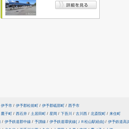
伊予市
/
伊予郡松前町
/
伊予郡砥部町
/
西予市
鷹子町
/
西石井
/
土居田町
/
星岡
/
下吾川
/
古川西
/
北斎院町
/
来住町
線
/
伊予鉄道郡中線
/
予讃線
/
伊予鉄道環状線(ＪＲ松山駅経由)
/
伊予鉄道高