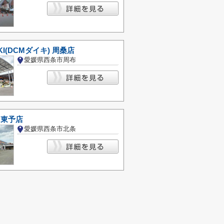
IKI(DCMダイキ) 周桑店
愛媛県西条市周布
A 東予店
愛媛県西条市北条