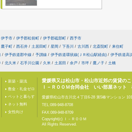
伊予市
/
伊予郡松前町
/
伊予郡砥部町
/
西予市
鷹子町
/
西石井
/
土居田町
/
星岡
/
下吾川
/
古川西
/
北斎院町
/
来住町
線
/
伊予鉄道郡中線
/
予讃線
/
伊予鉄道環状線(ＪＲ松山駅経由)
/
伊予鉄道高
寺
/
北久米
/
石手川公園
/
久米
/
土居田
/
余戸
/
市坪
/
鷹ノ子
/
土橋
愛媛県又は松山市・松山市近郊の賃貸のこ
新築・築浅
Ｉ－ＲＯＯＭ合同会社 いい部屋ネット 
敷金・礼金ゼロ
ペットと暮らす
愛媛県松山市古川北４丁目6-28 第5椿マンション 10
ネット無料
TEL:089-948-8708
女性向け
FAX:089-948-8709
Copyright(c) Ｉ－ＲＯＯＭ
All Rights Reserved.