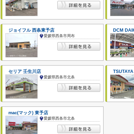
ジョイフル 西条東予店
DCM DA
愛媛県西条市周布
セリア 壬生川店
TSUTAY
愛媛県西条市北条
mac(マック) 東予店
愛媛県西条市北条