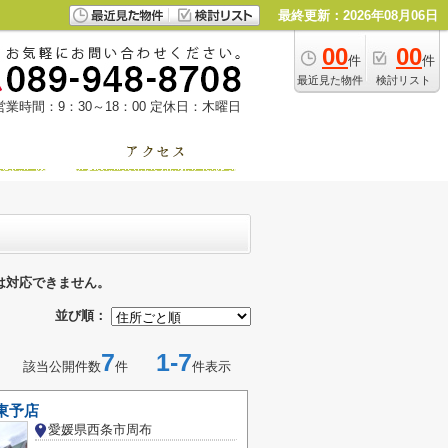
最終更新：2026年08月06日
00
00
件
件
最近見た物件
検討リスト
営業時間：9：30～18：00
定休日：木曜日
は対応できません。
並び順：
7
1-7
該当公開件数
件
件表示
東予店
愛媛県西条市周布