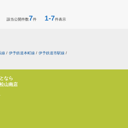
7
1-7
該当公開件数
件
件表示
浜線
/
伊予鉄道本町線
/
伊予鉄道市駅線
/
となら
松山南店
1