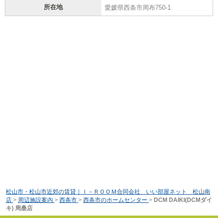
所在地
愛媛県西条市周布750-1
松山市・松山市近郊の賃貸｜Ｉ－ＲＯＯＭ合同会社 いい部屋ネット 松山南
店
>
周辺施設案内
>
西条市
>
西条市のホームセンター
>
DCM DAIKI(DCMダイ
キ) 周桑店