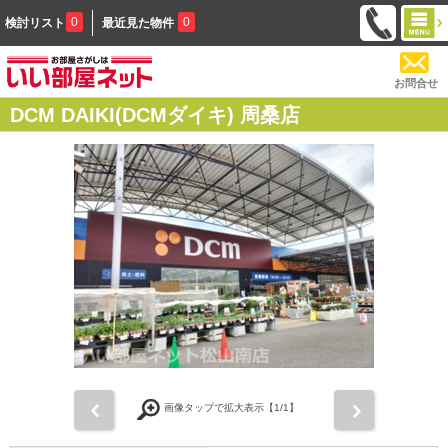
0
0
検討リスト
最近見た物件
お問合せ
DCM DAIKI(DCMダイキ) 周桑店
前
次
画像タップで拡大表示【
1
/1】