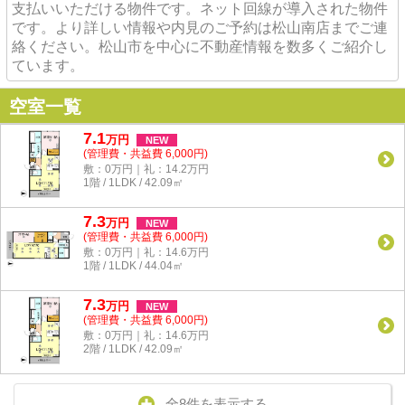
支払いいただける物件です。ネット回線が導入された物件
です。より詳しい情報や内見のご予約は松山南店までご連
絡ください。松山市を中心に不動産情報を数多くご紹介し
ています。
空室一覧
7.1
万
円
NEW
(管理費・共益費 6,000円)
敷：0万円｜礼：14.2万円
1階 / 1LDK / 42.09㎡
7.3
万
円
NEW
(管理費・共益費 6,000円)
敷：0万円｜礼：14.6万円
1階 / 1LDK / 44.04㎡
7.3
万
円
NEW
(管理費・共益費 6,000円)
敷：0万円｜礼：14.6万円
2階 / 1LDK / 42.09㎡
全8件を表示する