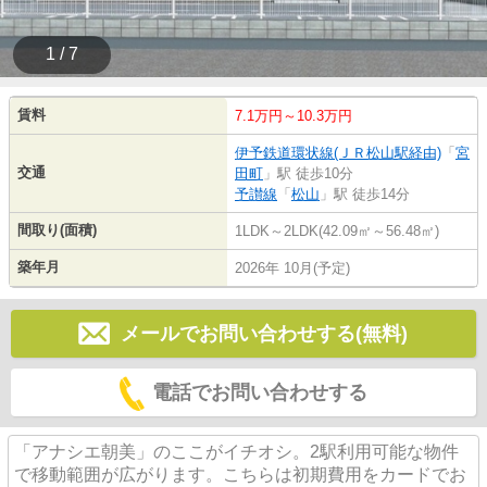
1 / 7
賃料
7.1万円～10.3万円
伊予鉄道環状線(ＪＲ松山駅経由)
「
宮
交通
田町
」駅 徒歩10分
予讃線
「
松山
」駅 徒歩14分
間取り(面積)
1LDK～2LDK(42.09㎡～56.48㎡)
築年月
2026年 10月(予定)
メールでお問い合わせする(無料)
電話でお問い合わせする
「アナシエ朝美」のここがイチオシ。2駅利用可能な物件
で移動範囲が広がります。こちらは初期費用をカードでお