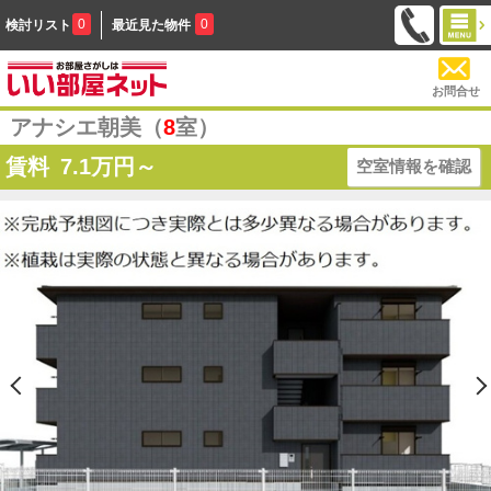
0
0
検討リスト
最近見た物件
お問合せ
アナシエ朝美（
8
室）
賃料
7.1
万円～
空室情報を確認