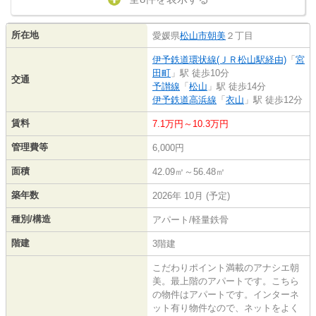
所在地
愛媛県
松山市
朝美
２丁目
伊予鉄道環状線(ＪＲ松山駅経由)
「
宮
田町
」駅 徒歩10分
交通
予讃線
「
松山
」駅 徒歩14分
伊予鉄道高浜線
「
衣山
」駅 徒歩12分
賃料
7.1万円～10.3万円
管理費等
6,000円
面積
42.09㎡～56.48㎡
築年数
2026年 10月 (予定)
種別/構造
アパート/軽量鉄骨
階建
3階建
こだわりポイント満載のアナシエ朝
美。最上階のアパートです。こちら
の物件はアパートです。インターネ
ット有り物件なので、ネットをよく