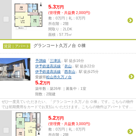
もなったネット。こちらは...
5.3
万
円
(管理費・共益費 2,000円)
敷：0万円｜礼：0万円
所在階：2階
間取り：2LDK
面積：57.75㎡
グランコート久万ノ台 Ｏ棟
賃貸｜アパート
予讃線
「
三津浜
」駅 徒歩16分
伊予鉄道高浜線
「
衣山
」駅 徒歩22分
伊予鉄道高浜線
「
西衣山
」駅 徒歩25分
愛媛県
松山市
久万ノ台
5.2
万円
築年数：築26年 ｜募集中：
1室
階数：2階建
ぜひ一度見ていただきたい、「グランコート久万ノ台 Ｏ棟」です。こちらの物件
では初期費用をカードでお支払いいただけます。こちらの物件はアパートです。
2駅利用可能な物件なので、...
5.2
万
円
(管理費・共益費 3,000円)
敷：0万円｜礼：0万円
所在階：2階