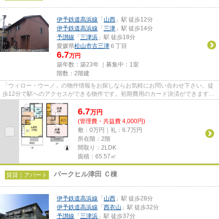
伊予鉄道高浜線
「
山西
」駅 徒歩12分
伊予鉄道高浜線
「
三津
」駅 徒歩14分
予讃線
「
三津浜
」駅 徒歩18分
愛媛県
松山市
古三津
６丁目
6.7
万円
築年数：築23年 ｜募集中：
1室
階数：2階建
「ウィロー・ウーノ」の物件情報をお探しならお気軽にお問い合わせ下さい。徒
歩12分で駅へのアクセスができる物件です。初期費用のカード決済ができます。
テラスハウスの物件なので、...
6.7
万
円
(管理費・共益費 4,000円)
敷：0万円｜礼：6.7万円
所在階：2階
間取り：2LDK
面積：65.57㎡
パークヒル津田 Ｃ棟
賃貸｜アパート
伊予鉄道高浜線
「
山西
」駅 徒歩28分
伊予鉄道高浜線
「
西衣山
」駅 徒歩32分
予讃線
「
三津浜
」駅 徒歩37分