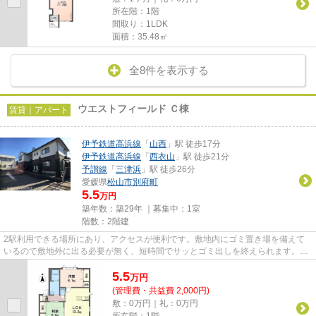
所在階：1階
間取り：1LDK
面積：35.48㎡
全8件を表示する
ウエストフィールド Ｃ棟
賃貸｜アパート
伊予鉄道高浜線
「
山西
」駅 徒歩17分
伊予鉄道高浜線
「
西衣山
」駅 徒歩21分
予讃線
「
三津浜
」駅 徒歩26分
愛媛県
松山市
別府町
5.5
万円
築年数：築29年 ｜募集中：
1室
階数：2階建
2駅利用できる場所にあり、アクセスが便利です。敷地内にゴミ置き場を備えて
いるので敷地外に出る必要が無く、短時間でサッとゴミ出しを終えられます。こ
ちらの物件はアパートです。家...
5.5
万
円
(管理費・共益費 2,000円)
敷：0万円｜礼：0万円
所在階：1階