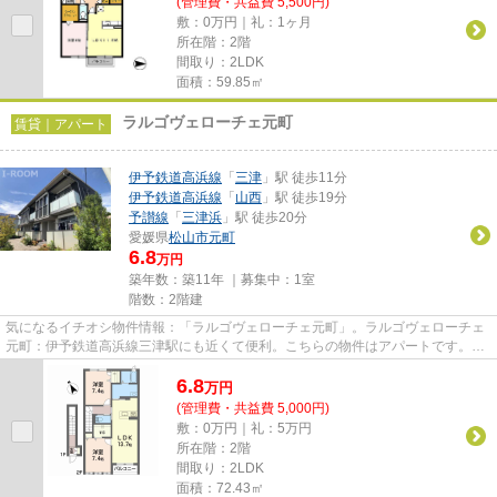
(管理費・共益費 5,500円)
敷：0万円｜礼：1ヶ月
所在階：2階
間取り：2LDK
面積：59.85㎡
ラルゴヴェローチェ元町
賃貸｜アパート
伊予鉄道高浜線
「
三津
」駅 徒歩11分
伊予鉄道高浜線
「
山西
」駅 徒歩19分
予讃線
「
三津浜
」駅 徒歩20分
愛媛県
松山市
元町
6.8
万円
築年数：築11年 ｜募集中：
1室
階数：2階建
気になるイチオシ物件情報：「ラルゴヴェローチェ元町」。ラルゴヴェローチェ
元町：伊予鉄道高浜線三津駅にも近くて便利。こちらの物件はアパートです。こ
ちらは初期費用をカードでお...
6.8
万
円
(管理費・共益費 5,000円)
敷：0万円｜礼：5万円
所在階：2階
間取り：2LDK
面積：72.43㎡