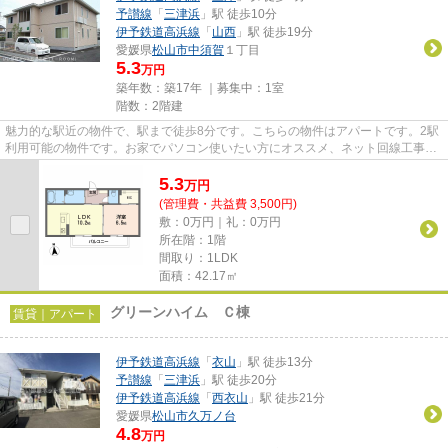
予讃線
「
三津浜
」駅 徒歩10分
伊予鉄道高浜線
「
山西
」駅 徒歩19分
愛媛県
松山市
中須賀
１丁目
5.3
万円
築年数：築17年 ｜募集中：
1室
階数：2階建
魅力的な駅近の物件で、駅まで徒歩8分です。こちらの物件はアパートです。2駅
利用可能の物件です。お家でパソコン使いたい方にオススメ、ネット回線工事済
み物件。物件情報をお求めな...
5.3
万
円
(管理費・共益費 3,500円)
敷：0万円｜礼：0万円
所在階：1階
間取り：1LDK
面積：42.17㎡
グリーンハイム Ｃ棟
賃貸｜アパート
伊予鉄道高浜線
「
衣山
」駅 徒歩13分
予讃線
「
三津浜
」駅 徒歩20分
伊予鉄道高浜線
「
西衣山
」駅 徒歩21分
愛媛県
松山市
久万ノ台
4.8
万円