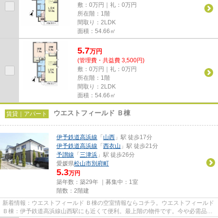
敷：0万円｜礼：0万円
所在階：1階
間取り：2LDK
面積：54.66㎡
5.7
万
円
(管理費・共益費 3,500円)
敷：0万円｜礼：0万円
所在階：1階
間取り：2LDK
面積：54.66㎡
ウエストフィールド Ｂ棟
賃貸｜アパート
伊予鉄道高浜線
「
山西
」駅 徒歩17分
伊予鉄道高浜線
「
西衣山
」駅 徒歩21分
予讃線
「
三津浜
」駅 徒歩26分
愛媛県
松山市
別府町
5.3
万円
築年数：築29年 ｜募集中：
1室
階数：2階建
新着情報：ウエストフィールド Ｂ棟の空室情報ならコチラ。ウエストフィールド
Ｂ棟：伊予鉄道高浜線山西駅にも近くて便利。最上階の物件です。今や必需品と