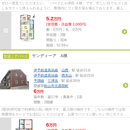
ぜひ一度見ていただきたい、「パークヒル津田 Ａ棟」です。忙しい日でもゴミ出
しをサクッと終えられるように、敷地内にゴミ置き場を備えております。最上階
の物件です。普段からパソコ...
5.2
万
円
(管理費・共益費 3,000円)
敷：0万円｜礼：0万円
所在階：2階
間取り：3DK
面積：52.69㎡
サンディーア A棟
賃貸｜アパート
伊予鉄道高浜線
「
山西
」駅 徒歩21分
伊予鉄道高浜線
「
西衣山
」駅 徒歩25分
予讃線
「
三津浜
」駅 徒歩30分
愛媛県
松山市
北斎院町
6
万円
築年数：築17年 ｜募集中：
1室
階数：2階建
2駅利用可能で利便性の高い物件です。最上階の物件です。こちらの物件では初
期費用をカードでお支払いいただけます。お家でパソコン使いたい方にオスス
メ、ネット回線工事済み物件。で...
6
万
円