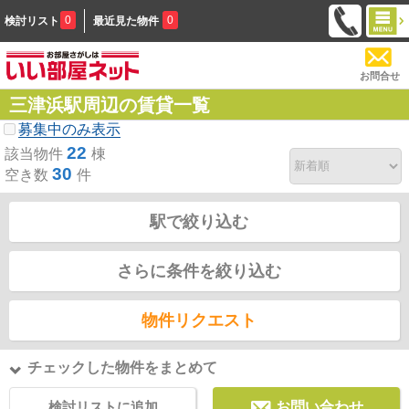
0
0
検討リスト
最近見た物件
お問合せ
三津浜駅周辺の賃貸一覧
募集中のみ表示
22
該当物件
棟
30
空き数
件
駅で絞り込む
さらに条件を絞り込む
物件リクエスト
チェックした物件をまとめて
検討リストに追加
お問い合わせ