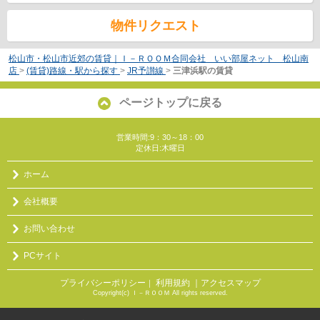
物件リクエスト
松山市・松山市近郊の賃貸｜Ｉ－ＲＯＯＭ合同会社 いい部屋ネット 松山南
店
>
(賃貸)路線・駅から探す
>
JR予讃線
>
三津浜駅の賃貸
ページトップに戻る
営業時間:9：30～18：00
定休日:木曜日
ホーム
会社概要
お問い合わせ
PCサイト
プライバシーポリシー
利用規約
｜アクセスマップ
｜
Copyright(c) Ｉ－ＲＯＯＭ All rights reserved.