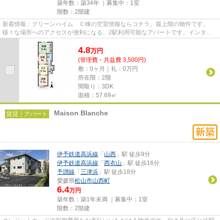
築年数：築34年 ｜募集中：
1室
階数：2階建
新着情報：グリーンハイム Ｃ棟の空室情報ならコチラ。最上階の物件です。
様々な場所へのアクセスが便利になる、2駅利用可能なアパートです。インター
ネットの使用が可能な物件です。...
4.8
万
円
(管理費・共益費 3,500円)
敷：0ヶ月｜礼：0万円
所在階：2階
間取り：3DK
面積：57.69㎡
Maison Blanche
賃貸｜アパート
伊予鉄道高浜線
「
山西
」駅 徒歩9分
伊予鉄道高浜線
「
西衣山
」駅 徒歩16分
予讃線
「
三津浜
」駅 徒歩18分
愛媛県
松山市
山西町
6.4
万円
築年数：築1年未満 ｜募集中：
1室
階数：2階建