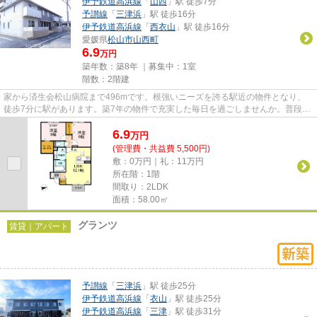
伊予鉄道高浜線
「
山西
」駅 徒歩7分
予讃線
「
三津浜
」駅 徒歩16分
伊予鉄道高浜線
「
西衣山
」駅 徒歩16分
愛媛県
松山市
山西町
6.9
万円
築年数：築8年 ｜募集中：
1室
階数：2階建
家から済生会松山病院まで496mです。根強いニーズを誇る駅近の物件となり、
徒歩7分に駅があります。築7年の物件で充実した毎日を過ごしませんか。普段か
らパソコンを使う方にオススメ...
6.9
万
円
(管理費・共益費 5,500円)
敷：0万円｜礼：11万円
所在階：1階
間取り：2LDK
面積：58.00㎡
グランツ
賃貸｜アパート
予讃線
「
三津浜
」駅 徒歩25分
伊予鉄道高浜線
「
衣山
」駅 徒歩25分
伊予鉄道高浜線
「
三津
」駅 徒歩31分