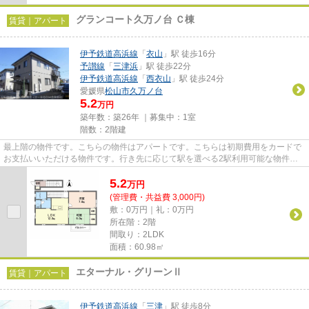
グランコート久万ノ台 Ｃ棟
賃貸｜アパート
伊予鉄道高浜線
「
衣山
」駅 徒歩16分
予讃線
「
三津浜
」駅 徒歩22分
伊予鉄道高浜線
「
西衣山
」駅 徒歩24分
愛媛県
松山市
久万ノ台
5.2
万円
築年数：築26年 ｜募集中：
1室
階数：2階建
最上階の物件です。こちらの物件はアパートです。こちらは初期費用をカードで
お支払いいただける物件です。行き先に応じて駅を選べる2駅利用可能な物件で
す。松山南店では、様々なお客...
5.2
万
円
(管理費・共益費 3,000円)
敷：0万円｜礼：0万円
所在階：2階
間取り：2LDK
面積：60.98㎡
エターナル・グリーンⅡ
賃貸｜アパート
伊予鉄道高浜線
「
三津
」駅 徒歩8分