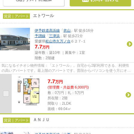
エトワール
賃貸｜アパート
伊予鉄道高浜線
「
衣山
」駅 徒歩16分
予讃線
「
三津浜
」駅 徒歩21分
愛媛県
松山市
久万ノ台
６２７-１
7.7
万円
築年数：築10年 ｜募集中：
1室
階数：2階建
気になるイチオシ物件情報：「エトワール」。自宅から2駅利用できる、利便性
の高いアパートです。最上階のアパートです。普段からパソコンを使う方にオス
スメ物件、ネット回線導入済み...
7.7
万
円
(管理費・共益費 6,000円)
敷：0万円｜礼：5万円
所在階：2階
間取り：2LDK
面積：69.04㎡
ＡＮＪＵ
賃貸｜アパート