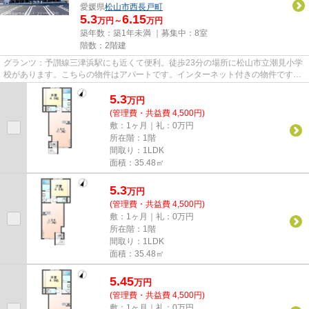
愛媛県
松山市
西長戸町
5.3
6.15
万円～
万円
築年数：築1年未満 ｜募集中：
8室
階数：2階建
グランツ：予讃線三津浜駅にも近くて便利。徒歩23分の場所に松山市立潮見小学
校があります。こちらの物件はアパートです。インターネット付きの物件です。
こちらでは松山市の物件情報...
5.3
万
円
(管理費・共益費 4,500円)
敷：1ヶ月｜礼：0万円
所在階：1階
間取り：1LDK
面積：35.48㎡
5.3
万
円
(管理費・共益費 4,500円)
敷：1ヶ月｜礼：0万円
所在階：1階
間取り：1LDK
面積：35.48㎡
5.45
万
円
(管理費・共益費 4,500円)
敷：1ヶ月｜礼：0万円