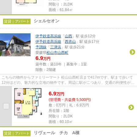
間取り：2LDK
面積：61.84㎡
シェルセオン
賃貸｜アパート
伊予鉄道高浜線
「
山西
」駅 徒歩12分
伊予鉄道高浜線
「
西衣山
」駅 徒歩17分
予讃線
「
三津浜
」駅 徒歩21分
愛媛県
松山市
山西町
6.9
万円
築年数：築10年 ｜募集中：
1室
階数：2階建
こちらの物件からファミリーマート 松山山西町店まで417mです。駅まで歩いて
12分ほどの、魅力的な立地の物件です。周辺に駅が二つあり、交通の利便性が高
いです。今や必需品ともなった...
6.9
万
円
(管理費・共益費 5,500円)
敷：0万円｜礼：6.9万円
所在階：1階
間取り：2LDK
面積：60.10㎡
リヴェール チカ A棟
賃貸｜アパート