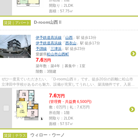
間取り：2LDK
面積：57.75㎡
D-room山西Ⅱ
賃貸｜アパート
伊予鉄道高浜線
「
山西
」駅 徒歩13分
伊予鉄道高浜線
「
西衣山
」駅 徒歩17分
予讃線
「
三津浜
」駅 徒歩23分
愛媛県
松山市
山西町
7.6
万円
築年数：築4年 ｜募集中：
1室
階数：3階建
ぜひ一度見ていただきたい、「D-room山西Ⅱ」です。徒歩20分の距離に松山市
立津田中学校があるのも魅力。設備が充実してうれしい、築浅物件です。入居の
当日からインターネットが使えま...
7.6
万
円
(管理費・共益費 6,500円)
敷：0万円｜礼：7.6万円
所在階：1階
間取り：2LDK
面積：57.57㎡
ウィロー・ウーノ
賃貸｜テラス