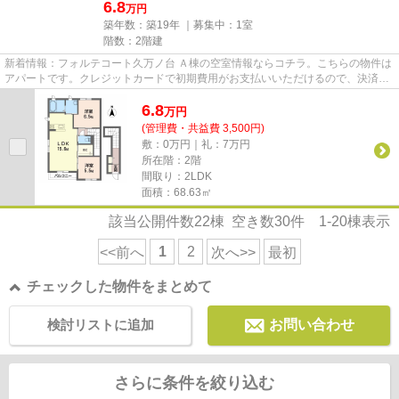
6.8
万円
築年数：築19年 ｜募集中：
1室
階数：2階建
新着情報：フォルテコート久万ノ台 Ａ棟の空室情報ならコチラ。こちらの物件は
アパートです。クレジットカードで初期費用がお支払いいただけるので、決済の
手間が軽減できます。インタ...
6.8
万
円
(管理費・共益費 3,500円)
敷：0万円｜礼：7万円
所在階：2階
間取り：2LDK
面積：68.63㎡
該当公開件数
22
棟 空き数
30
件
1-20
棟表示
1
2
<<前へ
次へ>>
最初
チェックした物件をまとめて
検討リストに追加
お問い合わせ
さらに条件を絞り込む