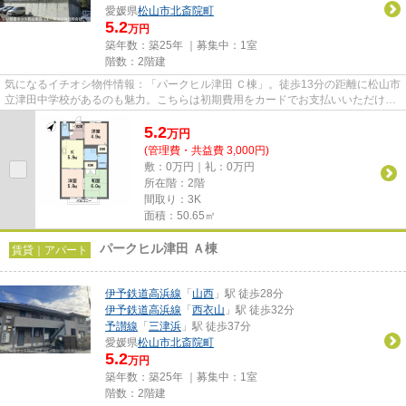
愛媛県
松山市
北斎院町
5.2
万円
築年数：築25年 ｜募集中：
1室
階数：2階建
気になるイチオシ物件情報：「パークヒル津田 Ｃ棟」。徒歩13分の距離に松山市
立津田中学校があるのも魅力。こちらは初期費用をカードでお支払いいただける
物件なので、支払い手続きの...
5.2
万
円
(管理費・共益費 3,000円)
敷：0万円｜礼：0万円
所在階：2階
間取り：3K
面積：50.65㎡
パークヒル津田 Ａ棟
賃貸｜アパート
伊予鉄道高浜線
「
山西
」駅 徒歩28分
伊予鉄道高浜線
「
西衣山
」駅 徒歩32分
予讃線
「
三津浜
」駅 徒歩37分
愛媛県
松山市
北斎院町
5.2
万円
築年数：築25年 ｜募集中：
1室
階数：2階建