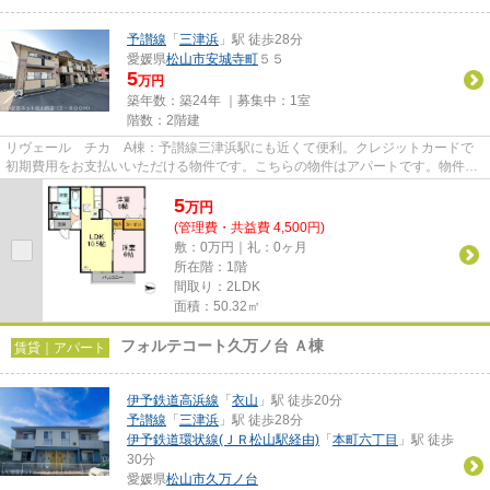
予讃線
「
三津浜
」駅 徒歩28分
愛媛県
松山市
安城寺町
５５
5
万円
築年数：築24年 ｜募集中：
1室
階数：2階建
リヴェール チカ A棟：予讃線三津浜駅にも近くて便利。クレジットカードで
初期費用をお支払いいただける物件です。こちらの物件はアパートです。物件の
種類や条件などは、数多く存在...
5
万
円
(管理費・共益費 4,500円)
敷：0万円｜礼：0ヶ月
所在階：1階
間取り：2LDK
面積：50.32㎡
フォルテコート久万ノ台 Ａ棟
賃貸｜アパート
伊予鉄道高浜線
「
衣山
」駅 徒歩20分
予讃線
「
三津浜
」駅 徒歩28分
伊予鉄道環状線(ＪＲ松山駅経由)
「
本町六丁目
」駅 徒歩
30分
愛媛県
松山市
久万ノ台