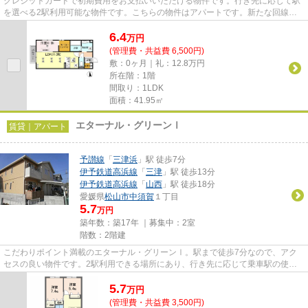
クレジットカードで初期費用をお支払いいただける物件です。行き先に応じて駅
を選べる2駅利用可能な物件です。こちらの物件はアパートです。新たな回線工
事の必要ない、インターネット...
6.4
万
円
(管理費・共益費 6,500円)
敷：0ヶ月｜礼：12.8万円
所在階：1階
間取り：1LDK
面積：41.95㎡
エターナル・グリーンⅠ
賃貸｜アパート
予讃線
「
三津浜
」駅 徒歩7分
伊予鉄道高浜線
「
三津
」駅 徒歩13分
伊予鉄道高浜線
「
山西
」駅 徒歩18分
愛媛県
松山市
中須賀
１丁目
5.7
万円
築年数：築17年 ｜募集中：
2室
階数：2階建
こだわりポイント満載のエターナル・グリーンⅠ。駅まで徒歩7分なので、アク
セスの良い物件です。2駅利用できる場所にあり、行き先に応じて乗車駅の使い
分けができます。新たな回線工事...
5.7
万
円
(管理費・共益費 3,500円)