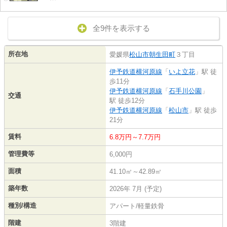
全9件を表示する
所在地
愛媛県
松山市
朝生田町
３丁目
伊予鉄道横河原線
「
いよ立花
」駅 徒
歩11分
伊予鉄道横河原線
「
石手川公園
」
交通
駅 徒歩12分
伊予鉄道横河原線
「
松山市
」駅 徒歩
21分
賃料
6.8万円～7.7万円
管理費等
6,000円
面積
41.10㎡～42.89㎡
築年数
2026年 7月 (予定)
種別/構造
アパート/軽量鉄骨
階建
3階建