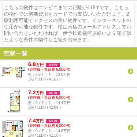
こちらの物件はコンビニまでの距離が418mです。こちら
の物件では初期費用をカードでお支払いいただけます。2
駅利用可能でアクセスの良い物件です。インターネットの
使用が可能な物件です。松山南店のメールアドレスまでお
問い合わせいただければ、伊予鉄道横河原線いよ立花で似
たような条件の物件もご紹介出来ます。
空室一覧
6.8
万
円
NEW
(管理費・共益費 6,000円)
敷：0ヶ月｜礼：13.6万円
1階 / 1LDK / 41.92㎡
7.2
万
円
NEW
(管理費・共益費 6,000円)
敷：0ヶ月｜礼：14.4万円
1階 / 1LDK / 42.89㎡
7.4
万
円
NEW
(管理費・共益費 6,000円)
敷：0ヶ月｜礼：14.8万円
1階 / 1LDK / 41.10㎡