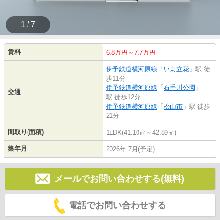
1 / 7
賃料
6.8万円～7.7万円
伊予鉄道横河原線
「
いよ立花
」駅 徒
歩11分
伊予鉄道横河原線
「
石手川公園
」
交通
駅 徒歩12分
伊予鉄道横河原線
「
松山市
」駅 徒歩
21分
間取り(面積)
1LDK(41.10㎡～42.89㎡)
築年月
2026年 7月(予定)
メールでお問い合わせする(無料)
電話でお問い合わせする