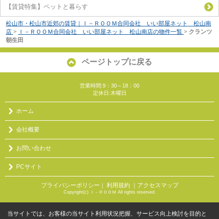
【賃貸特集】ペットと暮らす
松山市・松山市近郊の賃貸｜Ｉ－ＲＯＯＭ合同会社 いい部屋ネット 松山南
店
>
Ｉ－ＲＯＯＭ合同会社 いい部屋ネット 松山南店の物件一覧
>
クランツ
朝生田
ページトップに戻る
営業時間:9：30～18：00
定休日:木曜日
ホーム
会社概要
お問い合わせ
PCサイト
プライバシーポリシー
利用規約
｜アクセスマップ
｜
Copyright(c) Ｉ－ＲＯＯＭ All rights reserved.
当サイトでは、お客様の当サイト利用状況把握、サービス向上検討を目的と