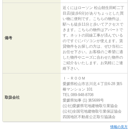
近くにはローソン 松山朝生田町二丁
目店(徒歩6分)がありちょっとした買
い物に便利です。こちらの物件は、
駅へも徒歩11分と歩いてアクセスで
きます。こちらの物件はアパートで
す。ネットの回線工事が済んでいる
備考
のですぐにパソコンが使えます。賃
貸物件をお探しの方は、ぜひ当社に
お任せ下さい。お客様のご希望に適
した物件やニーズに合わせた物件の
ご紹介をいたします。お気軽にご連
絡下さい。
Ｉ－ＲＯＯＭ
愛媛県松山市古川北４丁目6-28 第5
椿マンション 101
TEL:089-948-8708
取扱会社
愛媛県知事 (1) 第5699号
(公社)愛媛県宅地建物取引業協会
(公社)全国宅地建物取引業保証協会
四国地区不動産公正取引協議会
情報の見方