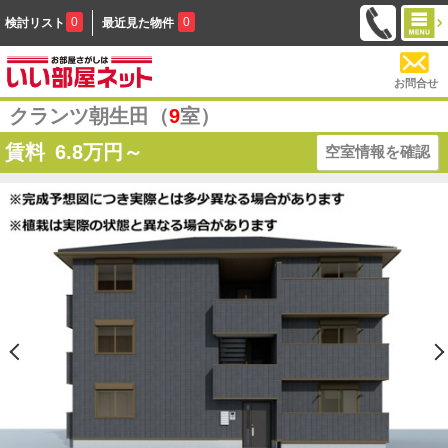
0
0
検討リスト
最近見た物件
お問合せ
クランツ朝生田（
9
室）
賃料
6.8
万円～
空室情報を確認