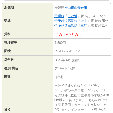
所在地
愛媛県
松山市
西長戸町
予讃線
「
三津浜
」駅 徒歩24～25分
交通
伊予鉄道高浜線
「
衣山
」駅 徒歩25分
伊予鉄道高浜線
「
三津
」駅 徒歩31分
賃料
5.3万円～6.15万円
管理費等
4,500円
面積
35.48㎡～44.37㎡
築年数
2026年 4月 (新築)
種別/構造
アパート/木造
階建
2階建
当社イチオシの物件の「グラン
ツ」。ぜひ一度ご覧ください。こち
らの物件は松山市立潮見小学校が178
0m以内にあります。こちらの物件で
は初期費用をカードでお支払いいた
備考
だけます。インターネット有り物件