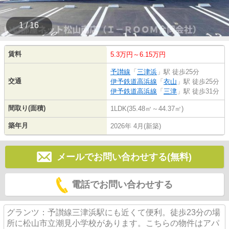
1 / 16
賃料
5.3万円～6.15万円
予讃線
「
三津浜
」駅 徒歩25分
交通
伊予鉄道高浜線
「
衣山
」駅 徒歩25分
伊予鉄道高浜線
「
三津
」駅 徒歩31分
間取り(面積)
1LDK(35.48㎡～44.37㎡)
築年月
2026年 4月(新築)
メールでお問い合わせする(無料)
電話でお問い合わせする
グランツ：予讃線三津浜駅にも近くて便利。徒歩23分の場
所に松山市立潮見小学校があります。こちらの物件はアパ