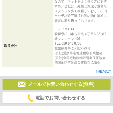
なので、ネットをよく使う方におす
すめ。当社は、経験と知識が豊富な
スタッフが多く在籍しており、松山
市や予讃線三津浜付近の物件情報も
豊富に取り扱っております。
Ｉ－ＲＯＯＭ
愛媛県松山市古川北４丁目6-28 第5
椿マンション 101
TEL:089-948-8708
取扱会社
愛媛県知事 (1) 第5699号
(公社)愛媛県宅地建物取引業協会
(公社)全国宅地建物取引業保証協会
四国地区不動産公正取引協議会
情報の見方
メールでお問い合わせする(無料)
電話でお問い合わせする