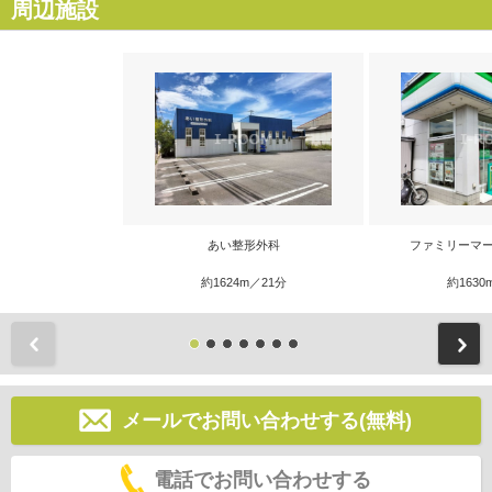
周辺施設
あい整形外科
ファミリーマー
約1624m／21分
約1630
前
メールでお問い合わせする(無料)
電話でお問い合わせする