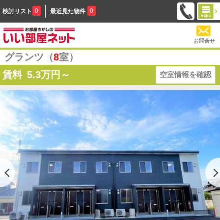
0
0
検討リスト
最近見た物件
お問合せ
グランツ（
8
室）
賃料
5.3
万円～
空室情報を確認