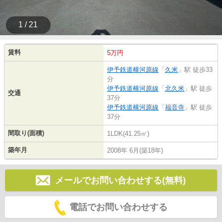
1 / 21
賃料
5万円
伊予鉄道横河原線
「
久米
」駅 徒歩33
分
伊予鉄道横河原線
「
北久米
」駅 徒歩
交通
37分
伊予鉄道横河原線
「
福音寺
」駅 徒歩
37分
間取り(面積)
1LDK(41.25㎡)
築年月
2008年 6月(築18年)
メールでお問い合わせする(無料)
電話でお問い合わせする