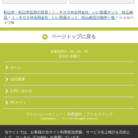
松山市・松山市近郊の賃貸｜Ｉ－ＲＯＯＭ合同会社 いい部屋ネット 松山南
店
>
Ｉ－ＲＯＯＭ合同会社 いい部屋ネット 松山南店の物件一覧
>
シェルハ
イツM
ページトップに戻る
営業時間:9：30～18：00
定休日:木曜日
ホーム
会社概要
お問い合わせ
PCサイト
プライバシーポリシー
利用規約
｜アクセスマップ
｜
Copyright(c) Ｉ－ＲＯＯＭ All rights reserved.
当サイトでは、お客様の当サイト利用状況把握、サービス向上検討を目的と
して、クッキー（Cookie）を使用しています。