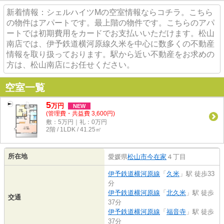
新着情報：シェルハイツMの空室情報ならコチラ。こちら
の物件はアパートです。最上階の物件です。こちらのアパ
ートでは初期費用をカードでお支払いいただけます。松山
南店では、伊予鉄道横河原線久米を中心に数多くの不動産
情報を取り扱っております。駅から近い不動産をお求めの
方は、松山南店にお任せください。
空室一覧
5
万
円
NEW
(管理費・共益費 3,600円)
敷：5万円｜礼：0万円
2階 / 1LDK / 41.25㎡
所在地
愛媛県
松山市
今在家
４丁目
伊予鉄道横河原線
「
久米
」駅 徒歩33
分
伊予鉄道横河原線
「
北久米
」駅 徒歩
交通
37分
伊予鉄道横河原線
「
福音寺
」駅 徒歩
37分