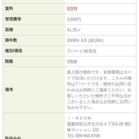
賃料
5万円
管理費等
3,600円
面積
41.25㎡
築年数
2008年 6月 (築18年)
種別/構造
アパート/鉄骨造
階建
2階建
最上階の物件です。初期費用はカー
ドで決済いただけます。こちらの物
件はアパートです。物件のお問い合
備考
わせはお気軽にご連絡ください。お
探しいただいた物件でご不明な点が
ございました場合もお気軽にお問い
合わせ下さい。
Ｉ－ＲＯＯＭ
愛媛県松山市古川北４丁目6-28 第5
椿マンション 101
TEL:089-948-8708
取扱会社