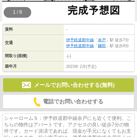
1 / 8
賃料
-
伊予鉄道郡中線
「
余戸
」駅 徒歩7分
交通
伊予鉄道郡中線
「
鎌田
」駅 徒歩9分
間取り(面積)
-(-)
築年月
2023年 2月(予定)
メールでお問い合わせする(無料)
電話でお問い合わせする
シャーロームＳ：伊予鉄道郡中線余戸にも近くて便利。こ
ちらの物件はアパートです。アクセスの良い徒歩7分の物
件です。カード決済であれば、現金が手元になくてもお支