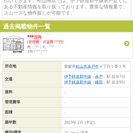
払いできます。松山南店では、伊予鉄道郡中線余戸近くに
ある不動産情報を取り扱っております。豊富な情報量で、
スムーズな物件探しが可能です。
過去掲載物件一覧
***
万円
(管理費・共益費 ***円)
敷：***｜礼：***
1階 / *** / ***
所在地
愛媛県
松山市
余戸中
４丁目１番３号
伊予鉄道郡中線
「
余戸
」駅 徒歩7分
交通
伊予鉄道郡中線
「
鎌田
」駅 徒歩9分
賃料
-
管理費等
-
面積
-
築年数
2023年 2月 (予定)
種別/構造
アパート/木造