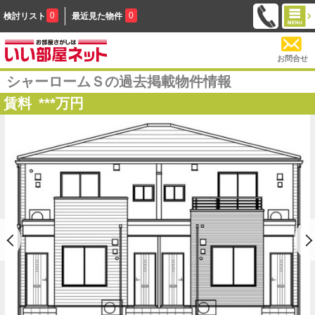
0
0
検討リスト
最近見た物件
お問合せ
シャーロームＳの過去掲載物件情報
賃料
***
万円