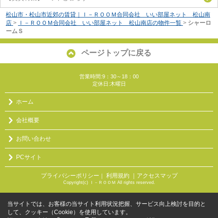
松山市・松山市近郊の賃貸｜Ｉ－ＲＯＯＭ合同会社 いい部屋ネット 松山南
店
>
Ｉ－ＲＯＯＭ合同会社 いい部屋ネット 松山南店の物件一覧
>
シャーロ
ームＳ
ページトップに戻る
営業時間:9：30～18：00
定休日:木曜日
ホーム
会社概要
お問い合わせ
PCサイト
プライバシーポリシー
利用規約
｜アクセスマップ
｜
Copyright(c) Ｉ－ＲＯＯＭ All rights reserved.
当サイトでは、お客様の当サイト利用状況把握、サービス向上検討を目的と
して、クッキー（Cookie）を使用しています。