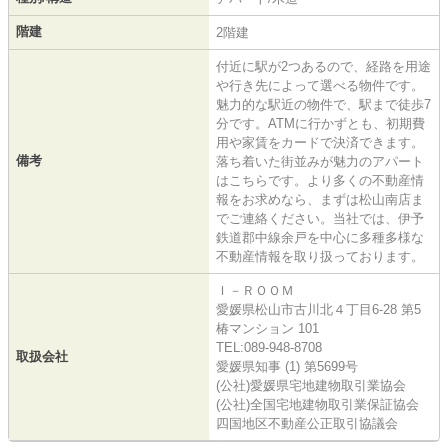
階建
2階建
付近に駅が2つあるので、経路を用途
や行き先によって選べる物件です。
魅力的な駅近の物件で、駅まで徒歩7
分です。ATMに行かずとも、初期費
用や家賃をカードで決済できます。
備考
落ち着いた街並みが魅力のアパート
はこちらです。より多くの不動産情
報をお求めなら、まずは松山南店ま
でご連絡ください。当社では、伊予
鉄道郡中線余戸を中心に多種多様な
不動産情報を取り扱っております。
Ｉ－ＲＯＯＭ
愛媛県松山市古川北４丁目6-28 第5
椿マンション 101
TEL:089-948-8708
取扱会社
愛媛県知事 (1) 第5699号
(公社)愛媛県宅地建物取引業協会
(公社)全国宅地建物取引業保証協会
四国地区不動産公正取引協議会