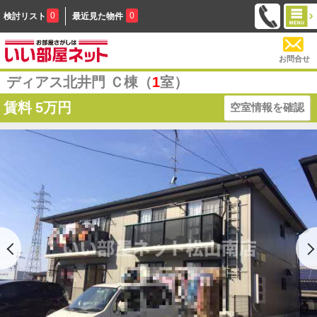
0
0
検討リスト
最近見た物件
お問合せ
ディアス北井門 Ｃ棟（
1
室）
賃料
5万円
空室情報を確認