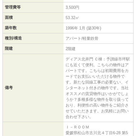
管理費等
3,500円
面積
53.32㎡
築年数
1996年 1月 (築30年)
種別/構造
アパート/軽量鉄骨
階建
2階建
ディアス北井門 Ｃ棟：予讃線市坪駅
にも近くて便利。こちらの物件はア
パートです。こちらは初期費用をカ
ードでお支払いいただける物件で
す。新たな回線工事の必要ない、イ
備考
ンターネット付きの物件です。当社
オススメの賃貸物件はいかがでしょ
うか？多種多様な物件を取り扱って
おり、利便性の高い物件をご紹介さ
せていただきます。お気軽にお問い
合わせ下さい。
Ｉ－ＲＯＯＭ
愛媛県松山市古川北４丁目6-28 第5