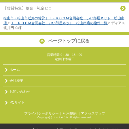
【賃貸特集】敷金・礼金ゼロ
松山市・松山市近郊の賃貸｜Ｉ－ＲＯＯＭ合同会社 いい部屋ネット 松山南
店
>
Ｉ－ＲＯＯＭ合同会社 いい部屋ネット 松山南店の物件一覧
>
ディアス
北井門 Ｃ棟
ページトップに戻る
営業時間:9：30～18：00
定休日:木曜日
ホーム
会社概要
お問い合わせ
PCサイト
プライバシーポリシー
利用規約
｜アクセスマップ
｜
Copyright(c) Ｉ－ＲＯＯＭ All rights reserved.