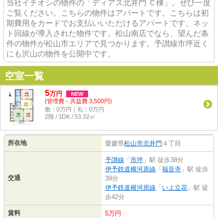
当社イチオシの物件の「ディアス北井門 Ｃ棟」。ぜひ一度
ご覧ください。こちらの物件はアパートです。こちらは初
期費用をカードでお支払いいただけるアパートです。ネッ
ト回線が導入された物件です。松山南店でなら、望んだ条
件の物件が松山市エリアで見つかります。予讃線市坪近く
にも沢山の物件を公開中です。
空室一覧
5
万
円
NEW
(管理費・共益費 3,500円)
敷：0万円｜礼：0万円
2階 / 3DK / 53.32㎡
所在地
愛媛県
松山市
北井門
４丁目
予讃線
「
市坪
」駅 徒歩38分
伊予鉄道横河原線
「
福音寺
」駅 徒歩
交通
39分
伊予鉄道横河原線
「
いよ立花
」駅 徒
歩42分
賃料
5万円