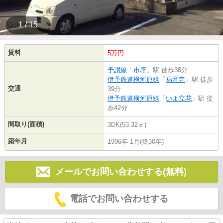
1 / 15
賃料
5万円
予讃線
「
市坪
」駅 徒歩38分
伊予鉄道横河原線
「
福音寺
」駅 徒歩
交通
39分
伊予鉄道横河原線
「
いよ立花
」駅 徒
歩42分
間取り(面積)
3DK(53.32㎡)
築年月
1996年 1月(築30年)
メールでお問い合わせする(無料)
電話でお問い合わせする