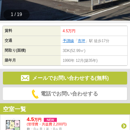
1 / 19
賃料
4.5万円
交通
予讃線
「
市坪
」駅 徒歩17分
間取り(面積)
3DK(52.99㎡)
築年月
1990年 12月(築35年)
メールでお問い合わせする(無料)
電話でお問い合わせする
空室一覧
4.5
万
円
NEW
(管理費・共益費 2,200円)
敷：0ヶ月｜礼：0ヶ月