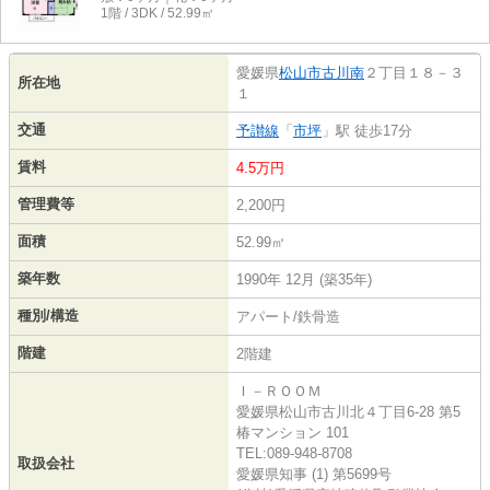
1階 / 3DK / 52.99㎡
愛媛県
松山市
古川南
２丁目１８－３
所在地
１
交通
予讃線
「
市坪
」駅 徒歩17分
賃料
4.5万円
管理費等
2,200円
面積
52.99㎡
築年数
1990年 12月 (築35年)
種別/構造
アパート/鉄骨造
階建
2階建
Ｉ－ＲＯＯＭ
愛媛県松山市古川北４丁目6-28 第5
椿マンション 101
TEL:089-948-8708
取扱会社
愛媛県知事 (1) 第5699号