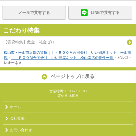
メールで共有する
LINEで共有する
こだわり特集
【賃貸特集】敷金・礼金ゼロ
松山市・松山市近郊の賃貸｜Ｉ－ＲＯＯＭ合同会社 いい部屋ネット 松山南
店
>
Ｉ－ＲＯＯＭ合同会社 いい部屋ネット 松山南店の物件一覧
>
ビルゴ・
レオーネＡ
ページトップに戻る
営業時間:9：30～18：00
定休日:木曜日
ホーム
会社概要
お問い合わせ