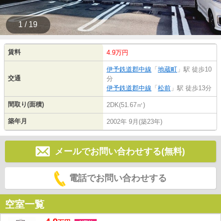
1 / 19
賃料
4.9万円
伊予鉄道郡中線
「
地蔵町
」駅 徒歩10
交通
分
伊予鉄道郡中線
「
松前
」駅 徒歩13分
間取り(面積)
2DK(51.67㎡)
築年月
2002年 9月(築23年)
メールでお問い合わせする(無料)
電話でお問い合わせする
空室一覧