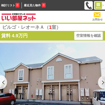
0
0
検討リスト
最近見た物件
お問合せ
ビルゴ・レオーネＡ（
1
室）
賃料
4.9万円
空室情報を確認