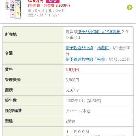
4.9
万
円
NEW
(管理費・共益費 3,900円)
敷：0ヶ月｜礼：0ヶ月
2階 / 2DK / 51.67㎡
愛媛県
伊予郡松前町
大字北黒田
２０
所在地
９番地１
伊予鉄道郡中線
「
地蔵町
」駅 徒歩10
交通
分
伊予鉄道郡中線
「
松前
」駅 徒歩13分
賃料
4.9万円
管理費等
3,900円
面積
51.67㎡
築年数
2002年 9月 (築23年)
種別/構造
アパート/木造
階建
2階建
Ｉ－ＲＯＯＭ