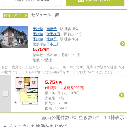
セジュール 郷
賃貸｜アパート
予讃線
「
南伊予
」駅 徒歩15分
予讃線
「
伊予横田
」駅 徒歩26分
予讃線
「
北伊予
」駅 徒歩26分
愛媛県
伊予市
上野
5.75
万円
築年数：築21年 ｜募集中：
1室
階数：2階建
ぜひ一度見ていただきたい、「セジュール 郷」です。最寄りの駅まで徒歩15分
の物件です。こちらの物件では初期費用をカードでお支払いいただけます。イン
ターネット付きの物件です。...
5.75
万
円
(管理費・共益費 5,000円)
敷：0ヶ月｜礼：0万円
所在階：1階
間取り：2LDK
面積：55.44㎡
該当公開件数
1
棟 空き数
1
件
1-1
棟表示
チェックした物件をまとめて