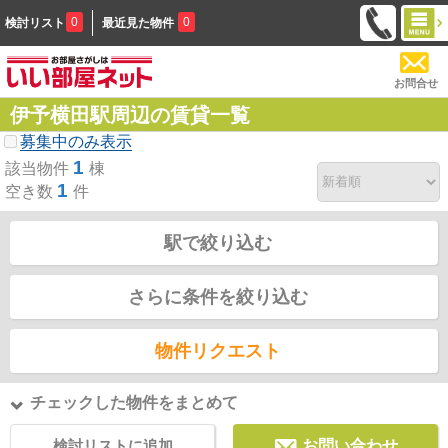
0
0
検討リスト
最近見た物件
お問合せ
伊予横田駅周辺の賃貸一覧
募集中のみ表示
1
該当物件
棟
1
空き数
件
駅で絞り込む
さらに条件を絞り込む
物件リクエスト
チェックした物件をまとめて
検討リストに追加
お問い合わせ