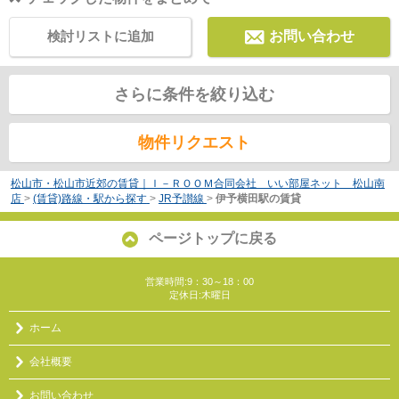
検討リストに追加
お問い合わせ
さらに条件を絞り込む
物件リクエスト
松山市・松山市近郊の賃貸｜Ｉ－ＲＯＯＭ合同会社 いい部屋ネット 松山南
店
>
(賃貸)路線・駅から探す
>
JR予讃線
>
伊予横田駅の賃貸
ページトップに戻る
営業時間:9：30～18：00
定休日:木曜日
ホーム
会社概要
お問い合わせ