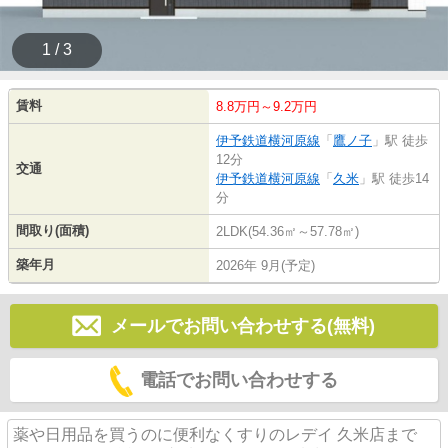
1 / 3
賃料
8.8万円～9.2万円
伊予鉄道横河原線
「
鷹ノ子
」駅 徒歩
12分
交通
伊予鉄道横河原線
「
久米
」駅 徒歩14
分
間取り(面積)
2LDK(54.36㎡～57.78㎡)
築年月
2026年 9月(予定)
メールでお問い合わせする(無料)
電話でお問い合わせする
薬や日用品を買うのに便利なくすりのレデイ 久米店まで