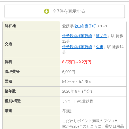
全7件を表示する
所在地
愛媛県
松山市
鷹子町
８１-１
伊予鉄道横河原線
「
鷹ノ子
」駅 徒歩
12分
交通
伊予鉄道横河原線
「
久米
」駅 徒歩14
分
賃料
8.8万円～9.2万円
管理費等
6,000円
面積
54.36㎡～57.78㎡
築年数
2026年 9月 (予定)
種別/構造
アパート/軽量鉄骨
階建
3階建
こだわりポイント満載のフジコH。
家から267mのところに、薬や日用品