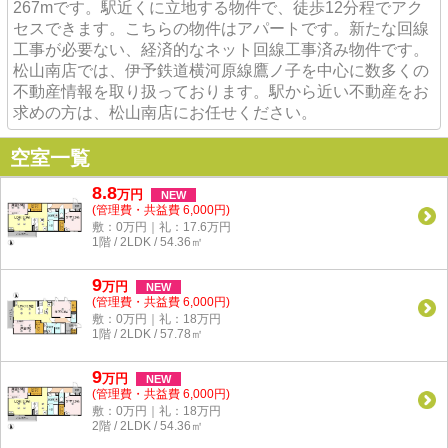
267mです。駅近くに立地する物件で、徒歩12分程でアク
セスできます。こちらの物件はアパートです。新たな回線
工事が必要ない、経済的なネット回線工事済み物件です。
松山南店では、伊予鉄道横河原線鷹ノ子を中心に数多くの
不動産情報を取り扱っております。駅から近い不動産をお
求めの方は、松山南店にお任せください。
空室一覧
8.8
万
円
NEW
(管理費・共益費 6,000円)
敷：0万円｜礼：17.6万円
1階 / 2LDK / 54.36㎡
9
万
円
NEW
(管理費・共益費 6,000円)
敷：0万円｜礼：18万円
1階 / 2LDK / 57.78㎡
9
万
円
NEW
(管理費・共益費 6,000円)
敷：0万円｜礼：18万円
2階 / 2LDK / 54.36㎡