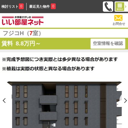
0
0
検討リスト
最近見た物件
お問合せ
フジコH（
7
室）
賃料
8.8
万円～
空室情報を確認