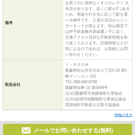
を買うのに便利なくすりのレデイ 久
米店があります。近くに駅が2つある
ため、用途や行き先に応じて駅を選
べる物件です。入居の当日からイン
備考
ターネットが使えます。松山南店で
は伊予鉄道横河原線鷹ノ子に近く、
交通アクセス良好な不動産情報を取
り扱っております。詳細情報などが
気になるのであれば、お気軽にお問
い合わせください。
Ｉ－ＲＯＯＭ
愛媛県松山市古川北４丁目6-28 第5
椿マンション 101
TEL:089-948-8708
取扱会社
愛媛県知事 (1) 第5699号
(公社)愛媛県宅地建物取引業協会
(公社)全国宅地建物取引業保証協会
四国地区不動産公正取引協議会
情報の見方
メールでお問い合わせする(無料)