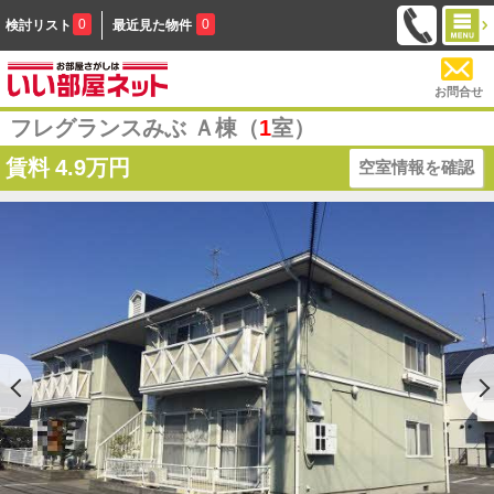
0
0
検討リスト
最近見た物件
お問合せ
フレグランスみぶ Ａ棟（
1
室）
賃料
4.9万円
空室情報を確認