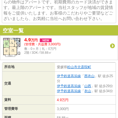
らの物件はアパートです。初期費用のカード決済ができま
す。最上階のアパートです。当社スタッフが地域の賃貸情
報をご提供いたします。お客様のこだわりやご要望などご
ざいましたら、お気軽に当社へお問い合わせ下さい。
空室一覧
4.9
万
円
NEW
(管理費・共益費 3,000円)
敷：0ヶ月｜礼：0万円
2階 / 3DK / 58.88㎡
所在地
愛媛県
松山市
北斎院町
伊予鉄道高浜線
「
西衣山
」駅 徒歩25
分
交通
伊予鉄道高浜線
「
山西
」駅 徒歩29分
伊予鉄道高浜線
「
衣山
」駅 徒歩34分
賃料
4.9万円
管理費等
3,000円
面積
58.88㎡