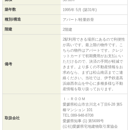
築年数
1995年 5月 (築31年)
種別/構造
アパート/軽量鉄骨
階建
2階建
2駅利用できる場所にあるので利便性
が高いです。最上階の物件です。こ
ちらの物件はアパートです。クレジ
ットカードで初期費用がお支払いい
ただけるので、決済の手間が軽減で
備考
きます。より多くの不動産情報をお
求めなら、まずは松山南店までご連
絡ください。当社では、伊予鉄道高
浜線西衣山を中心に多種多様な不動
産情報を取り扱っております。
Ｉ－ＲＯＯＭ
愛媛県松山市古川北４丁目6-28 第5
椿マンション 101
TEL:089-948-8708
取扱会社
愛媛県知事 (1) 第5699号
(公社)愛媛県宅地建物取引業協会