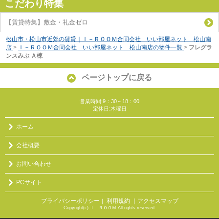
こだわり特集
【賃貸特集】敷金・礼金ゼロ
松山市・松山市近郊の賃貸｜Ｉ－ＲＯＯＭ合同会社 いい部屋ネット 松山南
店
>
Ｉ－ＲＯＯＭ合同会社 いい部屋ネット 松山南店の物件一覧
>
フレグラ
ンスみぶ Ａ棟
ページトップに戻る
営業時間:9：30～18：00
定休日:木曜日
ホーム
会社概要
お問い合わせ
PCサイト
プライバシーポリシー
利用規約
｜アクセスマップ
｜
Copyright(c) Ｉ－ＲＯＯＭ All rights reserved.