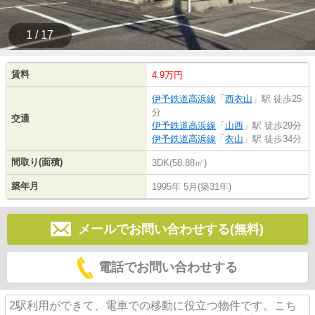
1 / 17
賃料
4.9万円
伊予鉄道高浜線
「
西衣山
」駅 徒歩25
分
交通
伊予鉄道高浜線
「
山西
」駅 徒歩29分
伊予鉄道高浜線
「
衣山
」駅 徒歩34分
間取り(面積)
3DK(58.88㎡)
築年月
1995年 5月(築31年)
メールでお問い合わせする(無料)
電話でお問い合わせする
2駅利用ができて、電車での移動に役立つ物件です。こち