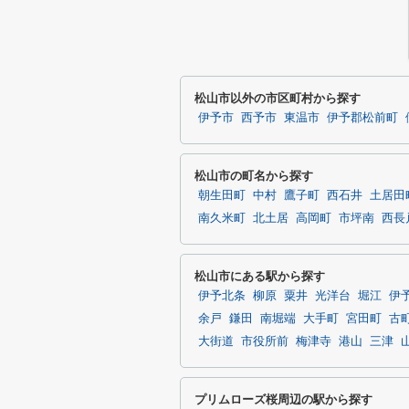
松山市以外の市区町村から探す
伊予市
西予市
東温市
伊予郡松前町
松山市の町名から探す
朝生田町
中村
鷹子町
西石井
土居田
南久米町
北土居
高岡町
市坪南
西長
松山市にある駅から探す
伊予北条
柳原
粟井
光洋台
堀江
伊
余戸
鎌田
南堀端
大手町
宮田町
古
大街道
市役所前
梅津寺
港山
三津
プリムローズ桜周辺の駅から探す