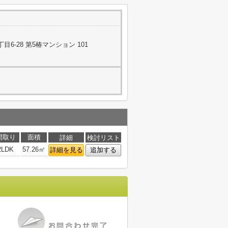
6-28 第5椿マンション 101
間取り
面積
詳細
検討リスト
2LDK
57.26㎡
詳細を見る
追加する