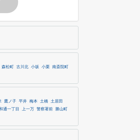
す
森松町
古川北
小坂
小栗
南斎院町
米
鷹ノ子
平井
梅本
土橋
土居田
和通一丁目
上一万
警察署前
勝山町