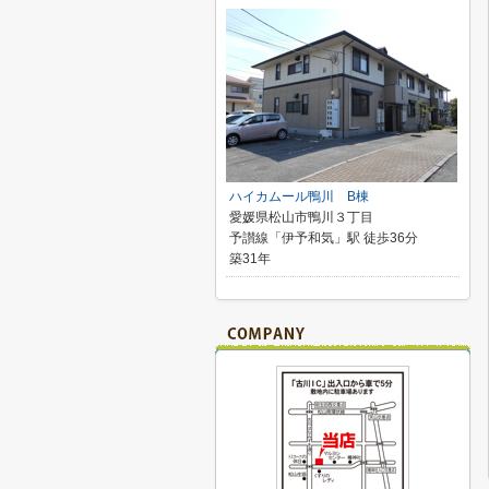
ハイカムール鴨川 B棟
愛媛県松山市鴨川３丁目
予讃線「伊予和気」駅 徒歩36分
築31年