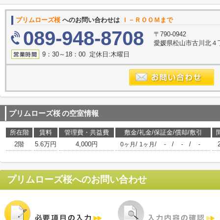
プリムローズ桜
へのお問い合わせは
Ｉ－ＲＯＯＭまで
089-948-8708
〒790-0942
愛媛県松山市古川北４丁目
9：30～18：00 定休日:木曜日
プリムローズ桜
の空室情報
所在階
賃料
管理費・共益費
敷金/礼金/保証金/償却/敷引
2階
5.6万円
4,000円
/
/
/
/
0ヶ月
1ヶ月
-
-
-
プリムローズ桜
へのお問い合わせ