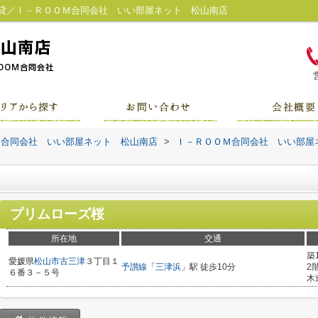
貸／Ｉ－ＲＯＯＭ合同会社 いい部屋ネット 松山南店
Ｍ合同会社 いい部屋ネット 松山南店
>
Ｉ－ＲＯＯＭ合同会社 いい部屋
プリムローズ桜
所在地
交通
築
愛媛県
松山市
古三津
３丁目１
予讃線
「
三津浜
」駅 徒歩10分
2
６番３－５号
木