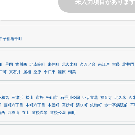
未入力項目がありま
伊予郡砥部町
町
星岡
古川西
北斎院町
来住町
北久米町
久万ノ台
南江戸
吉藤
北井門
戸町
東石井
居相
桑原
余戸東
姫原
朝美
予和気
三津浜
松山
市坪
松山市
石手川公園
いよ立花
福音寺
北久米
久
町
萱町六丁目
本町六丁目
木屋町
高砂町
清水町
鉄砲町
赤十字病院前
平
山西
西衣山
衣山
道後温泉
道後公園
南町