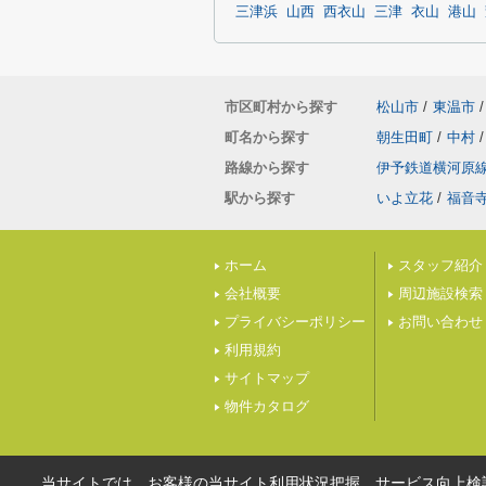
三津浜
山西
西衣山
三津
衣山
港山
市区町村から探す
松山市
/
東温市
/
町名から探す
朝生田町
/
中村
/
路線から探す
伊予鉄道横河原
駅から探す
いよ立花
/
福音
ホーム
スタッフ紹介
会社概要
周辺施設検索
プライバシーポリシー
お問い合わせ
利用規約
サイトマップ
物件カタログ
当サイトでは、お客様の当サイト利用状況把握、サービス向上検討