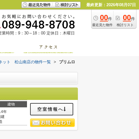
最終更新：2026年08月07日
00
00
件
件
最近見た物件
検討リスト
営業時間：9：30～18：00
定休日：木曜日
ネット 松山南店の物件一覧
>
プリムロ
建物
空室情報へ
14年
階建
造