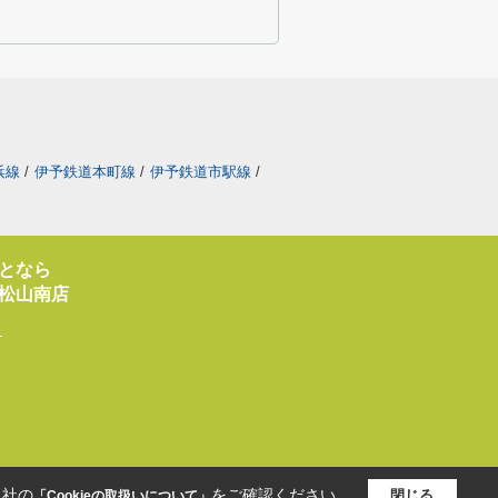
浜線
/
伊予鉄道本町線
/
伊予鉄道市駅線
/
となら
松山南店
1
当社の
をご確認ください。
閉じる
「Cookieの取扱いについて」