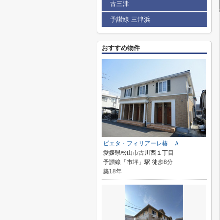
古三津
予讃線 三津浜
おすすめ物件
ピエタ・フィリアーレ椿 Ａ
愛媛県松山市古川西１丁目
予讃線「市坪」駅 徒歩8分
築18年