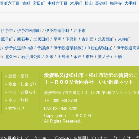
萱町六丁目
古町
宮田町
本町六丁目
木屋町
松山
高砂町
梅津寺
大手町
伊予市
/
伊予郡松前町
/
伊予郡砥部町
/
西予市
鷹子町
/
西石井
/
土居田町
/
星岡
/
下吾川
/
古川西
/
北斎院町
/
来住町
線
/
伊予鉄道郡中線
/
予讃線
/
伊予鉄道環状線(ＪＲ松山駅経由)
/
伊予鉄道高
寺
/
北久米
/
石手川公園
/
久米
/
土居田
/
余戸
/
市坪
/
鷹ノ子
/
土橋
愛媛県又は松山市・松山市近郊の賃貸のこ
新築・築浅
Ｉ－ＲＯＯＭ合同会社 いい部屋ネット 
敷金・礼金ゼロ
ペットと暮らす
愛媛県松山市古川北４丁目6-28 第5椿マンション 10
ネット無料
TEL:089-948-8708
女性向け
FAX:089-948-8709
Copyright(c) Ｉ－ＲＯＯＭ
All Rights Reserved.
を目的として、クッキー（Cookie）を使用しています。
詳しくは、