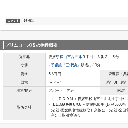
【外観】
コメント
プリムローズ桜
の物件概要
所在地
愛媛県
松山市
古三津
３丁目１６番３－５号
予讃線
「
三津浜
」駅 徒歩10分
交通
賃料
5.6万円
管理費・共
面積
57.26㎡
築年月（築
種別/構造
アパート / 木造
階建
Ｉ－ＲＯＯＭ
愛媛県松山市古川北４丁目6-28
TEL:089-948-8708
愛媛県知事 (1) 第5699号
取扱会社
(公社)愛媛県宅地建物取引業協会、(公社)全
産公正取引協議会