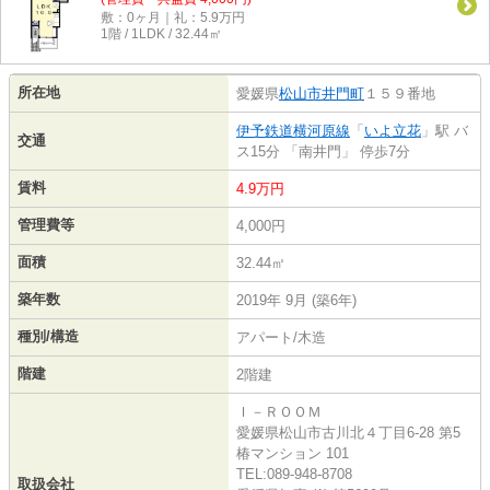
敷：0ヶ月｜礼：5.9万円
1階 / 1LDK / 32.44㎡
所在地
愛媛県
松山市
井門町
１５９番地
伊予鉄道横河原線
「
いよ立花
」駅 バ
交通
ス15分 「南井門」 停歩7分
賃料
4.9万円
管理費等
4,000円
面積
32.44㎡
築年数
2019年 9月 (築6年)
種別/構造
アパート/木造
階建
2階建
Ｉ－ＲＯＯＭ
愛媛県松山市古川北４丁目6-28 第5
椿マンション 101
TEL:089-948-8708
取扱会社