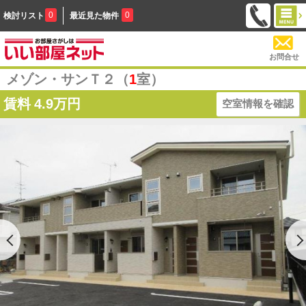
0
0
検討リスト
最近見た物件
お問合せ
メゾン・サンＴ２（
1
室）
賃料
4.9万円
空室情報を確認