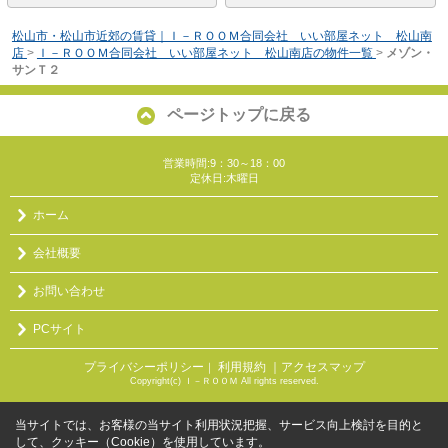
松山市・松山市近郊の賃貸｜Ｉ－ＲＯＯＭ合同会社 いい部屋ネット 松山南
店
>
Ｉ－ＲＯＯＭ合同会社 いい部屋ネット 松山南店の物件一覧
>
メゾン・
サンＴ２
ページトップに戻る
営業時間:9：30～18：00
定休日:木曜日
ホーム
会社概要
お問い合わせ
PCサイト
プライバシーポリシー
利用規約
｜アクセスマップ
｜
Copyright(c) Ｉ－ＲＯＯＭ All rights reserved.
当サイトでは、お客様の当サイト利用状況把握、サービス向上検討を目的と
して、クッキー（Cookie）を使用しています。