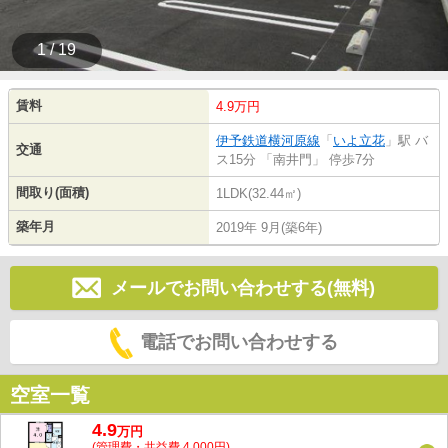
1 / 19
賃料
4.9万円
伊予鉄道横河原線
「
いよ立花
」駅 バ
交通
ス15分 「南井門」 停歩7分
間取り(面積)
1LDK(32.44㎡)
築年月
2019年 9月(築6年)
メールでお問い合わせする(無料)
電話でお問い合わせする
空室一覧
4.9
万
円
(管理費・共益費 4,000円)