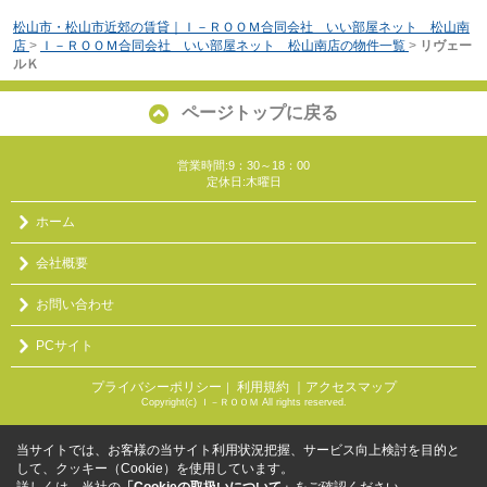
松山市・松山市近郊の賃貸｜Ｉ－ＲＯＯＭ合同会社 いい部屋ネット 松山南
店
>
Ｉ－ＲＯＯＭ合同会社 いい部屋ネット 松山南店の物件一覧
>
リヴェー
ルＫ
ページトップに戻る
営業時間:9：30～18：00
定休日:木曜日
ホーム
会社概要
お問い合わせ
PCサイト
プライバシーポリシー
利用規約
｜アクセスマップ
｜
Copyright(c) Ｉ－ＲＯＯＭ All rights reserved.
当サイトでは、お客様の当サイト利用状況把握、サービス向上検討を目的と
して、クッキー（Cookie）を使用しています。