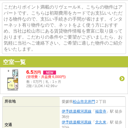
こだわりポイント満載のリヴェールＫ。こちらの物件はア
パートです。こちらは初期費用をカードでお支払いいただ
ける物件なので、支払い手続きの手間が省けます。インタ
ーネット有り物件なので、ネットをよく使う方におすす
め。当社は松山市にある賃貸物件情報を豊富に取り扱って
おります。こだわりの条件やご要望がございましたら、お
気軽に当社へご連絡下さい。ご希望に適した物件のご紹介
をいたします。
空室一覧
6.5
万
円
NEW
(管理費・共益費 6,000円)
敷：0万円｜礼：1ヶ月
2階 / 1LDK / 42.99㎡
所在地
愛媛県
松山市
北井門
２丁目
伊予鉄道横河原線
「
福音寺
」駅 徒歩
36分
伊予鉄道横河原線
「
北久米
」駅 徒歩
交通
37分