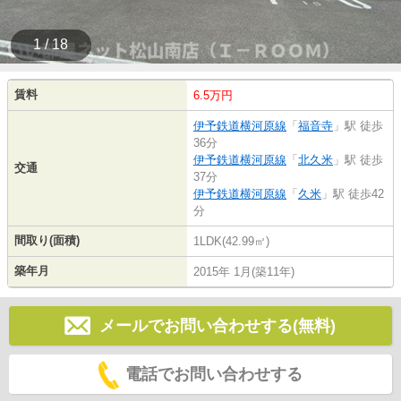
1 / 18
賃料
6.5万円
伊予鉄道横河原線
「
福音寺
」駅 徒歩
36分
伊予鉄道横河原線
「
北久米
」駅 徒歩
交通
37分
伊予鉄道横河原線
「
久米
」駅 徒歩42
分
間取り(面積)
1LDK(42.99㎡)
築年月
2015年 1月(築11年)
メールでお問い合わせする(無料)
電話でお問い合わせする