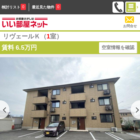
0
0
検討リスト
最近見た物件
お問合せ
リヴェールＫ（
1
室）
賃料
6.5万円
空室情報を確認