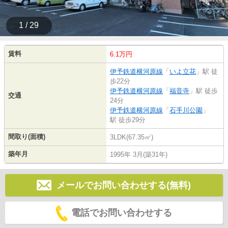
1 / 29
賃料
6.1万円
伊予鉄道横河原線
「
いよ立花
」駅 徒
歩22分
伊予鉄道横河原線
「
福音寺
」駅 徒歩
交通
24分
伊予鉄道横河原線
「
石手川公園
」
駅 徒歩29分
間取り(面積)
3LDK(67.35㎡)
築年月
1995年 3月(築31年)
メールでお問い合わせする(無料)
電話でお問い合わせする