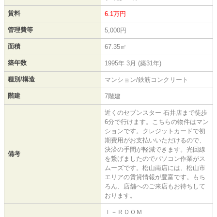
賃料
6.1万円
管理費等
5,000円
面積
67.35㎡
築年数
1995年 3月 (築31年)
種別/構造
マンション/鉄筋コンクリート
階建
7階建
近くのセブンスター 石井店まで徒歩
6分で行けます。こちらの物件はマン
ションです。クレジットカードで初
期費用がお支払いいただけるので、
決済の手間が軽減できます。光回線
備考
を繋げましたのでパソコン作業がス
ムーズです。松山南店には、松山市
エリアの賃貸情報が豊富です。もち
ろん、店舗へのご来店もお待ちして
おります。
Ｉ－ＲＯＯＭ