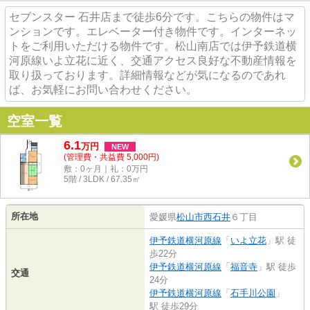
セブンスター 石井店まで徒歩6分です。こちらの物件はマ
ンションです。エレベーター付き物件です。インターネッ
トをご利用いただける物件です。松山南店では伊予鉄道横
河原線いよ立花に近く、交通アクセス良好な不動産情報を
取り扱っております。詳細情報などが気になるのであれ
ば、お気軽にお問い合わせください。
空室一覧
6.1
万
円
NEW
(管理費・共益費 5,000円)
敷：0ヶ月｜礼：0万円
5階 / 3LDK / 67.35㎡
所在地
愛媛県
松山市
西石井
６丁目
伊予鉄道横河原線
「
いよ立花
」駅 徒
歩22分
伊予鉄道横河原線
「
福音寺
」駅 徒歩
交通
24分
伊予鉄道横河原線
「
石手川公園
」
駅 徒歩29分