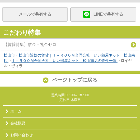
メールで共有する
LINEで共有する
こだわり特集
【賃貸特集】敷金・礼金ゼロ
松山市・松山市近郊の賃貸｜Ｉ－ＲＯＯＭ合同会社 いい部屋ネット 松山南
店
>
Ｉ－ＲＯＯＭ合同会社 いい部屋ネット 松山南店の物件一覧
>
ロイヤ
ル・ヴィラ
ページトップに戻る
営業時間:9：30～18：00
定休日:木曜日
ホーム
会社概要
お問い合わせ